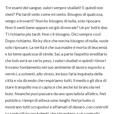
Tre esami del sangue, valori sempre sballati! E quindi non
vieni? Più tardi vedo come mi sento. Bisogno di qualcosa,
vengo a trovarti? Non ho bisogno di nulla, solo riposare.
Non ti senti bene oppure sei giù di morale? Un po’ tutt’e due.
Ti richiamo più tardi. Non c’è bisogno. Dici sempre così!
Dopo richiamo. Ricky dice che non ha bisogno di nulla, vuole
solo riposare. La verità è che sua madre è morta di leucemia
e lui teme qualcosa di simile. Sai, a parte l’aspetto ereditario
che boh avrà un certo peso, i valori sballati e quindi i timori
trovano fondamento nel suo ambiente di lavoro esposto a
vernici, a solventi, allo stress, incluso l’aria inquinata della
città e via dicendo che respiriamo tutti. Il medico gli dice di
stare tranquillo ma si capisce che anche lui brancola nel
buio. Neanche puoi passare da uno specialista all’altro. Nel
pubblico i tempi di attesa sono lunghi. Nel privato si
mostrano tutti scrupolosi e affamati di denaro, con controlli
su controlli inconcludenti, che rimandano a un controllo