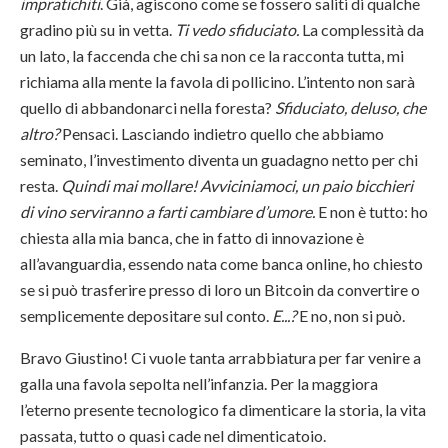
impratichiti
. Già, agiscono come se fossero saliti di qualche
gradino più su in vetta.
Ti vedo sfiduciato.
La complessità da
un lato, la faccenda che chi sa non ce la racconta tutta, mi
richiama alla mente la favola di pollicino. L’intento non sarà
quello di abbandonarci nella foresta?
Sfiduciato, deluso, che
altro?
Pensaci.
Lasciando indietro quello che abbiamo
seminato, l’investimento diventa un guadagno netto per chi
resta.
Quindi mai mollare! Avviciniamoci, un paio bicchieri
di vino serviranno a farti cambiare d’umore.
E non è tutto: ho
chiesta alla mia banca, che in fatto di innovazione è
all’avanguardia, essendo nata come banca online, ho chiesto
se si può trasferire presso di loro un Bitcoin da convertire o
semplicemente depositare sul conto.
E...?
E no, non si può.
Bravo Giustino! Ci vuole tanta arrabbiatura per far venire a
galla una favola sepolta nell’infanzia. Per la maggiora
l’eterno presente tecnologico fa dimenticare la storia, la vita
passata, tutto o quasi cade nel dimenticatoio.