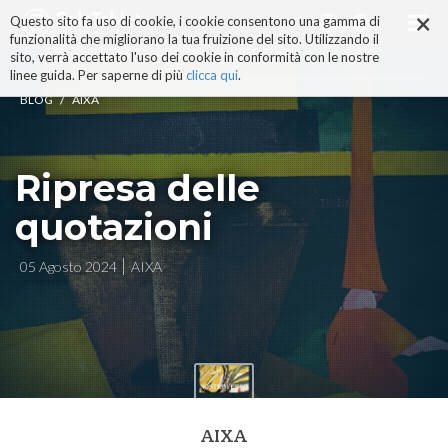
×
Salta
Questo sito fa uso di cookie, i cookie consentono una gamma di
ai
funzionalità che migliorano la tua fruizione del sito. Utilizzando il
contenuti.
sito, verrà accettato l'uso dei cookie in conformità con le nostre
|
linee guida. Per saperne di più
clicca qui
.
Salta
/
BLOG
AIXA
alla
navigazione
Ripresa delle
quotazioni
05 Agosto 2024
AIXA
AIXA