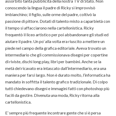
assorbito tanta pubblicità della nostra TV di Stato. Non
conoscendo la lingua il padre di Ricky si improvvisò
imbianchino; il figlio, sulle orme del padre, coltivò la
passione di pittore. Dotati di talento misto a caparbietà con
il tempo si affacciarono nella cartellonistica. Ricky
frequentò il liceo artistico per poi abbandonare gli studi ed
aiutare il padre. Un po’ alla volta era riuscito a mettere un
piede nel campo della grafica editoriale. Aveva trovato un
intermediario che gli commissionava disegni per copertine
di riviste, dischi long play, libri per bambini. Anche se la
metà del ricavato era intascato dall’intermediario, era una
maniera per farsi largo. Non è durato molto, l’informatica ha
mandato in soffitta il talento grafico tradizionale. Di colpo
tutti chiedevano disegni e immagini fatti con photoshop più
facili da gestire. Divenuta una moda, Ricky ritorna alla
cartellonistica.
E’ sempre più frequente incontrare gente che si è persa