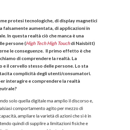
me protesi tecnologiche, di display magnetici
la falsamente aumentata, di applicazioni in
tale. In questa realtà ciò che manca è una
lle persone (
High Tech High Touch
di Naisbitt)
serne le conseguenze. Il primo effetto è che
rchiamo di comprendere la realtà. La
 e il cervello stesso delle persone. Lo sta
 tacita complicità degli utenti/consumatori.
er interagire e comprendere la realtà
neutrale?
ndo solo quella digitale ma amplio il discorso e,
qualsiasi comportamento agito per mezzo di
apacità, ampliare la varietà di azioni che si è in
ndo quindi di supplire a limitazioni fisiche e