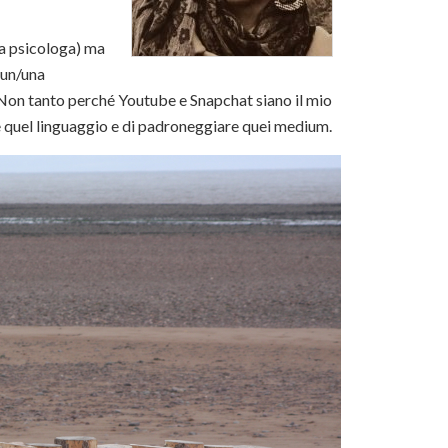
da psicologa) ma
 un/una
Non tanto perché Youtube e Snapchat siano il mio
e quel linguaggio e di padroneggiare quei medium.