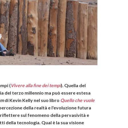
tempi
(
Vivere alla fine dei tempi
)
. Quella del
mia del terzo millennio ma può essere estesa
um
di Kevin Kelly nel suo libro
Quello che vuole
ercezione della realtà e l'evoluzione futura
riflettere sul fenomeno della pervasività e
ti della tecnologia. Qual è la sua visione