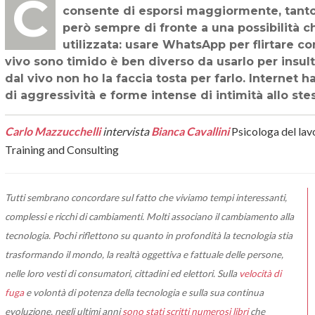
Comunicare sui social network, proprio perché comunicazione disincarnata,
consente di esporsi maggiormente, tanto 
però sempre di fronte a una possibilità c
utilizzata: usare WhatsApp per flirtare c
vivo sono timido è ben diverso da usarlo per insul
dal vivo non ho la faccia tosta per farlo. Internet 
di aggressività e forme intense di intimità allo st
Carlo Mazzucchelli
intervista
Bianca Cavallini
Psicologa del la
Training and Consulting
Tutti sembrano concordare sul fatto che viviamo tempi interessanti,
complessi e ricchi di cambiamenti. Molti associano il cambiamento alla
tecnologia. Pochi riflettono su quanto in profondità la tecnologia stia
trasformando il mondo, la realtà oggettiva e fattuale delle persone,
nelle loro vesti di consumatori, cittadini ed elettori. Sulla
velocità di
fuga
e volontà di potenza della tecnologia e sulla sua continua
evoluzione, negli ultimi anni
sono stati scritti numerosi libri
che