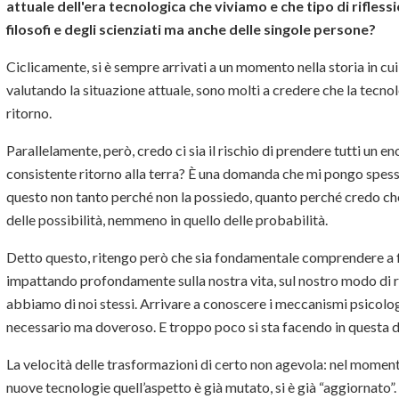
attuale dell'era tecnologica che viviamo e che tipo di rifles
filosofi e degli scienziati ma anche delle singole persone?
Ciclicamente, si è sempre arrivati a un momento nella storia in cui s
valutando la situazione attuale, sono molti a credere che la tecno
ritorno.
Parallelamente, però, credo ci sia il rischio di prendere tutti un e
consistente ritorno alla terra? È una domanda che mi pongo spess
questo non tanto perché non la possiedo, quanto perché credo che
delle possibilità, nemmeno in quello delle probabilità.
Detto questo, ritengo però che sia fondamentale comprendere a fo
impattando profondamente sulla nostra vita, sul nostro modo di ra
abbiamo di noi stessi. Arrivare a conoscere i meccanismi psicolog
necessario ma doveroso. E troppo poco si sta facendo in questa d
La velocità delle trasformazioni di certo non agevola: nel momento 
nuove tecnologie quell’aspetto è già mutato, si è già “aggiornato”.