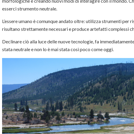
morfologiche e creando nuovi modi di interagire con il mondo. Ch
esserci strumento neutrale.
L’essere umano è comunque andato oltre: utilizza strumenti per ri
risultano strettamente necessari e produce artefatti complessi c
Declinare ciò alla luce delle nuove tecnologie, fa immediatamente g
stata neutrale e non lo è mai stata così poco come oggi.