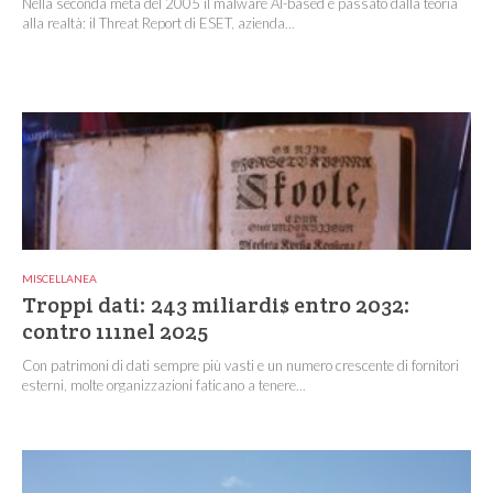
Nella seconda metà del 2005 il malware AI-based è passato dalla teoria
alla realtà: il Threat Report di ESET, azienda...
MISCELLANEA
Troppi dati: 243 miliardi$ entro 2032:
contro 111nel 2025
Con patrimoni di dati sempre più vasti e un numero crescente di fornitori
esterni, molte organizzazioni faticano a tenere...