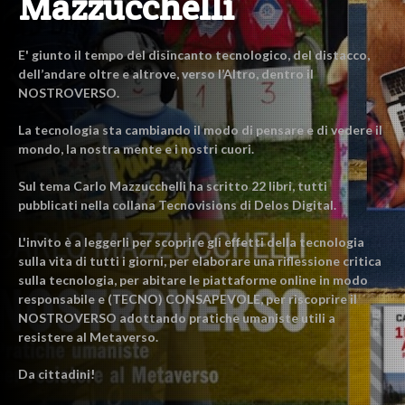
Mazzucchelli
E' giunto il tempo del disincanto tecnologico, del distacco,
dell’andare oltre e altrove, verso l’Altro, dentro il
NOSTROVERSO.
La tecnologia sta cambiando il modo di pensare e di vedere il
mondo, la nostra mente e i nostri cuori.
Sul tema Carlo Mazzucchelli ha scritto 22 libri, tutti
pubblicati nella collana Tecnovisions di Delos Digital.
L'invito è a leggerli per scoprire gli effetti della tecnologia
sulla vita di tutti i giorni, per elaborare una riflessione critica
sulla tecnologia, per abitare le piattaforme online in modo
responsabile e (TECNO) CONSAPEVOLE, per riscoprire il
NOSTROVERSO adottando pratiche umaniste utili a
resistere al Metaverso.
Da cittadini!