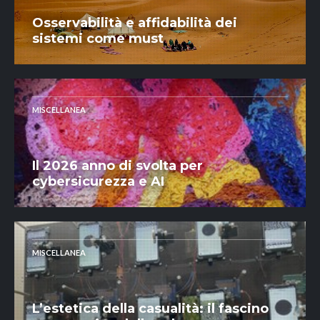
Osservabilità e affidabilità dei
sistemi come must
MISCELLANEA
Il 2026 anno di svolta per
cybersicurezza e AI
MISCELLANEA
L’estetica della casualità: il fascino