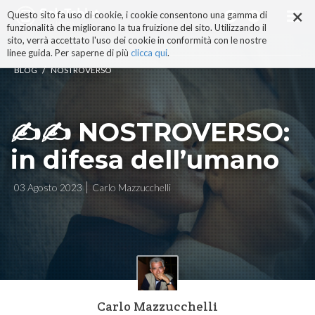
×
Salta
Questo sito fa uso di cookie, i cookie consentono una gamma di
ai
funzionalità che migliorano la tua fruizione del sito. Utilizzando il
contenuti.
sito, verrà accettato l'uso dei cookie in conformità con le nostre
|
linee guida. Per saperne di più
clicca qui
.
Salta
/
BLOG
NOSTROVERSO
alla
navigazione
✍️✍️ NOSTROVERSO:
in difesa dell’umano
03 Agosto 2023
Carlo Mazzucchelli
Carlo Mazzucchelli