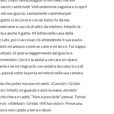
e vermi: rabbrividì. Vidi un’enorme sagoma e scoprii
sa nel suo guscio. Lentamente camminai per
l gatto si accorse e con un balzo fu da me.
darsene a caccia di altro da mietere. Intanto la
 e anche il gatto. M’infilai nella casa della
teccato, poi si accovacciò attendendo il suo pasto.
zioni, mi annusò come un cane e mi leccò. Fui zuppo
ettato. Si sporse leggermente dal guscio e
rmentato. Uscii e la aiutai a cercare un riparo
la e lei mi ringraziò con un’altra leccata ricca di
 passai sotto la porta ed entrai nella sua camera.
 più che potei, ma non mi sentì. «Cavolo!» Gridai.
to! Infatti, mi guardò e alzò la mano, ed ebbi
hicchera e caddi. “Non è possibile” pensai. Tornai
ervò: «Alleluia!» Gridai. «Mi hai visto!» Prese una
 poco non cadde a terra e disse: