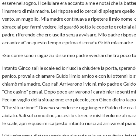
essere nel sogno. Il cellulare era accanto a me e notai che la batter
il numero di mia madre. Lei rispose ed io cercai di spiegare quello
vento, un mugolio. Mia madre continuava a ripetere il mio nome, d
sbracciai per farmi vedere, lei guardò sotto le coperte e rotolai all
padre, riferendo che ero uscito senza avvisare. Mio padre rispose
accanto: «Con questo tempo e prima di cena!» Gridò mia madre.
«Sai come sono i ragazzi» disse mio padre «vedrai che tra poco torn
Intanto Ginco salì le scale ed io riuscì a chiudere la porta, speran
panico, provai a chiamare Guido il mio amico e con lui ottenni lo s
chiamò mia madre. Capirai! Arrivarono i vicini, mio padre e Guido 
“Che casino” pensai. Dopo poco arrivarono i carabinieri e sentì 
Feci un vaglio della situazione; ero piccolo, con Ginco dietro la 
“Che situazione!” Dovevo scendere e raggiungere Guido che era t
aiutato. Salì sul comodino, accesi lo stereo e misi il volume al m
le scale, aprì e quasi mi calpestò, intanto riuscì ad arrivare al pian
Vidi un’enorme distesa verde che si perdeva in un acquitrino infe