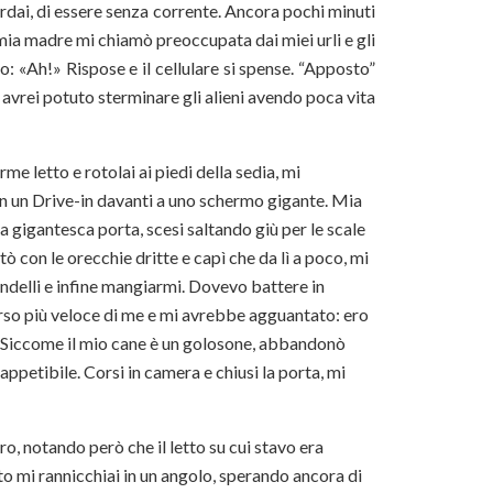
rdai, di essere senza corrente. Ancora pochi minuti
 mia madre mi chiamò preoccupata dai miei urli e gli
: «Ah!» Rispose e il cellulare si spense. “Apposto”
avrei potuto sterminare gli alieni avendo poca vita
me letto e rotolai ai piedi della sedia, mi
 in un Drive-in davanti a uno schermo gigante. Mia
a gigantesca porta, scesi saltando giù per le scale
ò con le orecchie dritte e capì che da lì a poco, mi
ndelli e infine mangiarmi. Dovevo battere in
orso più veloce di me e mi avrebbe agguantato: ero
. Siccome il mio cane è un golosone, abbandonò
appetibile. Corsi in camera e chiusi la porta, mi
o, notando però che il letto su cui stavo era
ato mi rannicchiai in un angolo, sperando ancora di