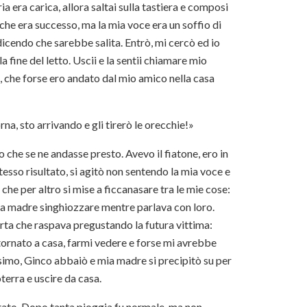
ia era carica, allora saltai sulla tastiera e composi
 che era successo, ma la mia voce era un soffio di
icendo che sarebbe salita. Entrò, mi cercò ed io
a fine del letto. Uscii e la sentii chiamare mio
, che forse ero andato dal mio amico nella casa
a, sto arrivando e gli tirerò le orecchie!»
do che se ne andasse presto. Avevo il fiatone, ero in
tesso risultato, si agitò non sentendo la mia voce e
che per altro si mise a ficcanasare tra le mie cose:
mia madre singhiozzare mentre parlava con loro.
porta che raspava pregustando la futura vittima:
ornato a casa, farmi vedere e forse mi avrebbe
assimo, Ginco abbaiò e mia madre si precipitò su per
oterra e uscire da casa.
stato. Dopo tanta pioggia fu normale, ma non