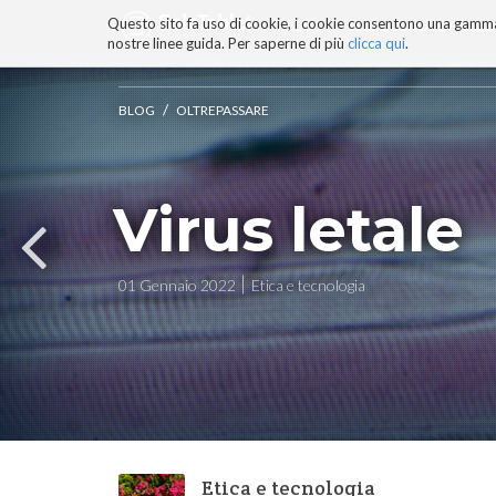
Questo sito fa uso di cookie, i cookie consentono una gamma di
BLOG
TECNOCONSAPEVOLEZZ
nostre linee guida. Per saperne di più
clicca qui
.
Salta
ai
contenuti.
/
BLOG
OLTREPASSARE
|
Salta
alla
navigazione
Virus letale
01 Gennaio 2022
Etica e tecnologia
Etica e tecnologia