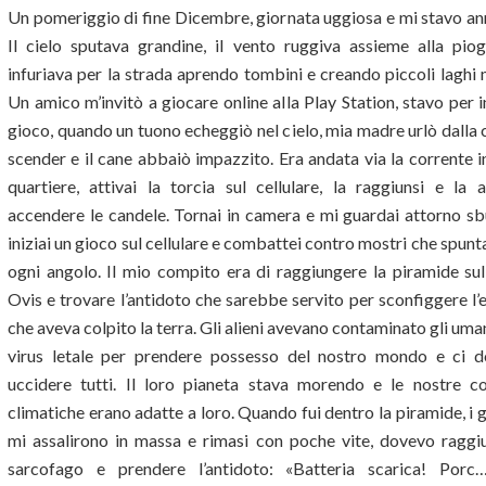
Un pomeriggio di fine Dicembre, giornata uggiosa e mi stavo an
Il cielo sputava grandine, il vento ruggiva assieme alla piog
infuriava per la strada aprendo tombini e creando piccoli laghi
Un amico m’invitò a giocare online alla Play Station, stavo per in
gioco, quando un tuono echeggiò nel cielo, mia madre urlò dalla 
scender e il cane abbaiò impazzito. Era andata via la corrente in
quartiere, attivai la torcia sul cellulare, la raggiunsi e la a
accendere le candele. Tornai in camera e mi guardai attorno sb
iniziai un gioco sul cellulare e combattei contro mostri che spun
ogni angolo. Il mio compito era di raggiungere la piramide sul
Ovis e trovare l’antidoto che sarebbe servito per sconfiggere l
che aveva colpito la terra. Gli alieni avevano contaminato gli uma
virus letale per prendere possesso del nostro mondo e ci 
uccidere tutti. Il loro pianeta stava morendo e le nostre co
climatiche erano adatte a loro. Quando fui dentro la piramide, i 
mi assalirono in massa e rimasi con poche vite, dovevo raggiu
sarcofago e prendere l’antidoto: «Batteria scarica! Porc