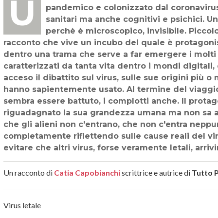
Un titolo non casuale, una storia inverosimile ma neppure tanto, visto il contesto
pandemico e colonizzato dal coronavirus.
sanitari ma anche cognitivi e psichici. U
perchè è microscopico, invisibile. Piccol
racconto che vive un incubo del quale è protagonist
dentro una trama che serve a far emergere i molti 
caratterizzati da tanta vita dentro i mondi digitali
acceso il dibattito sul virus, sulle sue origini più 
hanno sapientemente usato. Al termine del viaggio g
sembra essere battuto, i complotti anche. Il protago
riguadagnato la sua grandezza umana ma non sa anco
che gli alieni non c'entrano, che non c'entra neppu
completamente riflettendo sulle cause reali del vi
evitare che altri virus, forse veramente letali, arrivi
Un racconto di
Catia Capobianchi
scrittrice e autrice di
Tutto 
Virus letale