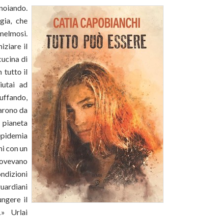
noiando.
gia, che
 melmosi.
iziare il
cucina di
 tutto il
iutai ad
uffando,
tarono da
 pianeta
’epidemia
ni con un
dovevano
ndizioni
guardiani
ngere il
…» Urlai