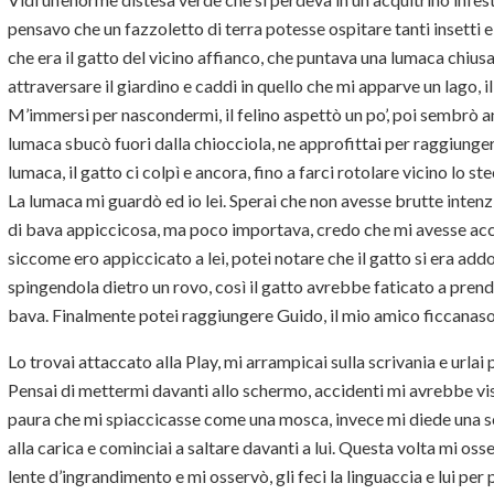
pensavo che un fazzoletto di terra potesse ospitare tanti insetti 
che era il gatto del vicino affianco, che puntava una lumaca chiu
attraversare il giardino e caddi in quello che mi apparve un lago, i
M’immersi per nascondermi, il felino aspettò un po’, poi sembrò an
lumaca sbucò fuori dalla chiocciola, ne approfittai per raggiungerla
lumaca, il gatto ci colpì e ancora, fino a farci rotolare vicino lo s
La lumaca mi guardò ed io lei. Sperai che non avesse brutte inten
di bava appiccicosa, ma poco importava, credo che mi avesse acc
siccome ero appiccicato a lei, potei notare che il gatto si era addo
spingendola dietro un rovo, così il gatto avrebbe faticato a prender
bava. Finalmente potei raggiungere Guido, il mio amico ficcanaso,
Lo trovai attaccato alla Play, mi arrampicai sulla scrivania e urlai
Pensai di mettermi davanti allo schermo, accidenti mi avrebbe vis
paura che mi spiaccicasse come una mosca, invece mi diede una sc
alla carica e cominciai a saltare davanti a lui. Questa volta mi oss
lente d’ingrandimento e mi osservò, gli feci la linguaccia e lui per