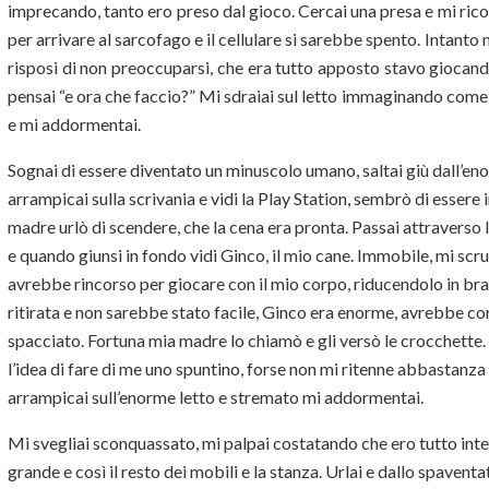
imprecando, tanto ero preso dal gioco. Cercai una presa e mi rico
per arrivare al sarcofago e il cellulare si sarebbe spento. Intanto
risposi di non preoccuparsi, che era tutto apposto stavo giocando
pensai “e ora che faccio?” Mi sdraiai sul letto immaginando come 
e mi addormentai.
Sognai di essere diventato un minuscolo umano, saltai giù dall’enor
arrampicai sulla scrivania e vidi la Play Station, sembrò di essere
madre urlò di scendere, che la cena era pronta. Passai attraverso l
e quando giunsi in fondo vidi Ginco, il mio cane. Immobile, mi scrut
avrebbe rincorso per giocare con il mio corpo, riducendolo in bra
ritirata e non sarebbe stato facile, Ginco era enorme, avrebbe c
spacciato. Fortuna mia madre lo chiamò e gli versò le crocchette
l’idea di fare di me uno spuntino, forse non mi ritenne abbastanza 
arrampicai sull’enorme letto e stremato mi addormentai.
Mi svegliai sconquassato, mi palpai costatando che ero tutto inter
grande e così il resto dei mobili e la stanza. Urlai e dallo spavent