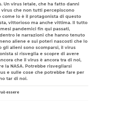
 Un virus letale, che ha fatto danni
n virus che non tutti percepiscono
o come lo è il protagonista di questo
a, vittorioso ma anche vittima. Il tutto
mesi pandemici fin qui passati,
, dentro le narrazioni che hanno tenuto
o meno aliene e sui poteri nascosti che lo
li alieni sono scomparsi, il virus
nista si risveglia e scopre di avere
ra che il virus è ancora tra di noi,
re la NASA. Potrebbe risvegliarsi
rus e sulle cose che potrebbe fare per
no tar di noi.
Può essere