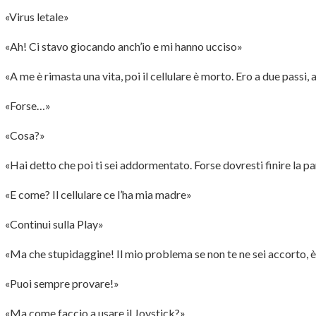
«Virus letale»
«Ah! Ci stavo giocando anch’io e mi hanno ucciso»
«A me è rimasta una vita, poi il cellulare è morto. Ero a due passi, 
«Forse…»
«Cosa?»
«Hai detto che poi ti sei addormentato. Forse dovresti finire la pa
«E come? Il cellulare ce l’ha mia madre»
«Continui sulla Play»
«Ma che stupidaggine! Il mio problema se non te ne sei accorto, è 
«Puoi sempre provare!»
«Ma come faccio a usare il Joystick?»