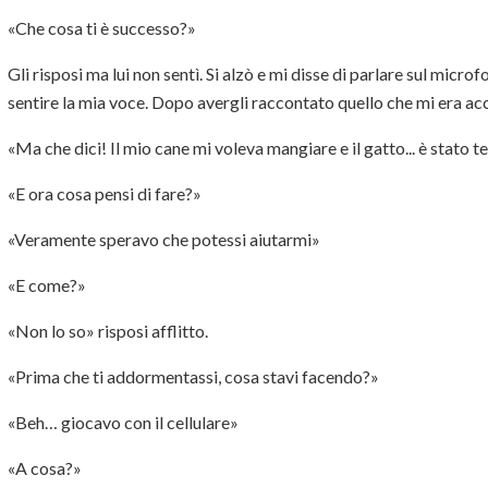
«Che cosa ti è successo?»
Gli risposi ma lui non sentì. Si alzò e mi disse di parlare sul microf
sentire la mia voce. Dopo avergli raccontato quello che mi era ac
«Ma che dici! Il mio cane mi voleva mangiare e il gatto... è stato te
«E ora cosa pensi di fare?»
«Veramente speravo che potessi aiutarmi»
«E come?»
«Non lo so» risposi afflitto.
«Prima che ti addormentassi, cosa stavi facendo?»
«Beh… giocavo con il cellulare»
«A cosa?»