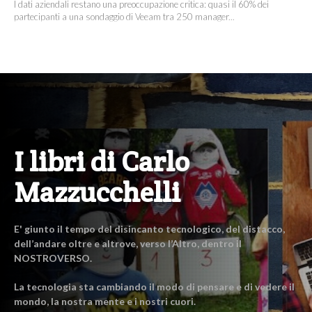
I dati aziendali restano una preoccupazione critica: quasi il 60% dei
partecipanti a una sondaggio di Veeam tra 250 manager...
I libri di Carlo
Mazzucchelli
E' giunto il tempo del disincanto tecnologico, del distacco,
dell’andare oltre e altrove, verso l’Altro, dentro il
NOSTROVERSO.
La tecnologia sta cambiando il modo di pensare e di vedere il
mondo, la nostra mente e i nostri cuori.