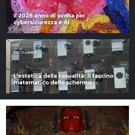
Il 2026 anno di svolta per
cybersicurezza e AI
MISCELLANEA
L’estetica della casualità: il fascino
matematico dello schermo