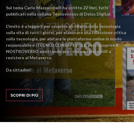
Sul tema Carlo Mazzucchelli ha scritto 22 libri, tutti
pubblicati nella collana Tecnovisions di Delos Digital.
L'invito è a leggerli per scoprire gli effetti della tecnologia
sulla vita di tutti i giorni, per elaborare una riflessione critica
sulla tecnologia, per abitare le piattaforme online in modo
responsabile e (TECNO) CONSAPEVOLE, per riscoprire il
NOSTROVERSO adottando pratiche umaniste utili a
resistere al Metaverso.
Da cittadini!
SCOPRI DI PIÙ