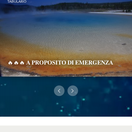
TABULARIO
🔥🔥🔥 𝐀 𝐏𝐑𝐎𝐏𝐎𝐒𝐈𝐓𝐎 𝐃𝐈 𝐄𝐌𝐄𝐑𝐆𝐄𝐍𝐙𝐀