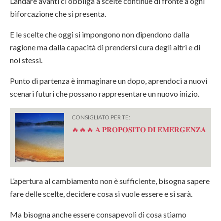
L’andare avanti ci obbliga a scelte continue di fronte a ogni
biforcazione che si presenta.
E le scelte che oggi si impongono non dipendono dalla
ragione ma dalla capacità di prendersi cura degli altri e di
noi stessi.
Punto di partenza è immaginare un dopo, aprendoci a nuovi
scenari futuri che possano rappresentare un nuovo inizio.
CONSIGLIATO PER TE:
🔥🔥🔥 𝐀 𝐏𝐑𝐎𝐏𝐎𝐒𝐈𝐓𝐎 𝐃𝐈 𝐄𝐌𝐄𝐑𝐆𝐄𝐍𝐙𝐀
L’apertura al
cambiamento
non è sufficiente, bisogna sapere
fare delle scelte, decidere cosa si vuole essere e si sarà.
Ma bisogna anche essere consapevoli di cosa stiamo