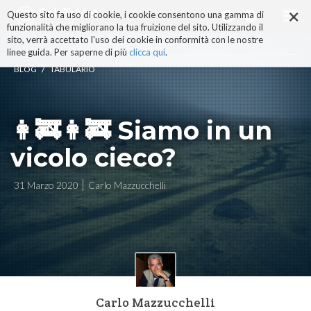
×
Salta
Questo sito fa uso di cookie, i cookie consentono una gamma di
ai
funzionalità che migliorano la tua fruizione del sito. Utilizzando il
contenuti.
sito, verrà accettato l'uso dei cookie in conformità con le nostre
|
linee guida. Per saperne di più
clicca qui
.
Salta
/
BLOG
TABULARIO
alla
navigazione
👩‍🚒️👩‍🚒️ Siamo in un
vicolo cieco?
31 Marzo 2020
Carlo Mazzucchelli
Carlo Mazzucchelli