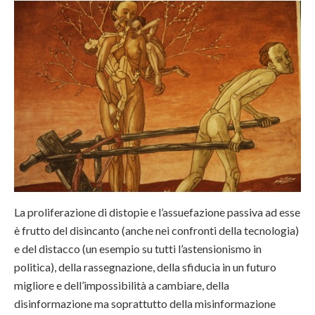
La proliferazione di distopie e l’assuefazione passiva ad esse
è frutto del disincanto (anche nei confronti della tecnologia)
e del distacco (un esempio su tutti l’astensionismo in
politica), della rassegnazione, della sfiducia in un futuro
migliore e dell’impossibilità a cambiare, della
disinformazione ma soprattutto della misinformazione