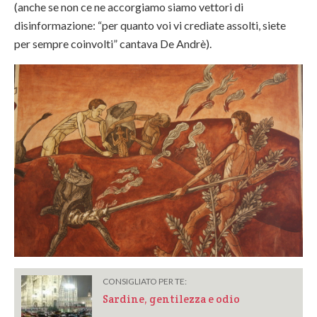
(anche se non ce ne accorgiamo siamo vettori di
disinformazione: “per quanto voi vi crediate assolti, siete
per sempre coinvolti” cantava De Andrè).
CONSIGLIATO PER TE:
Sardine, gentilezza e odio