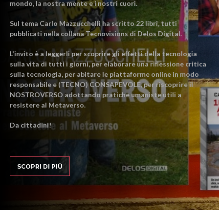
mondo, la nostra mente e i nostri cuori.
Sul tema Carlo Mazzucchelli ha scritto 22 libri, tutti
pubblicati nella collana Tecnovisions di Delos Digital.
L'invito è a leggerli per scoprire gli effetti della tecnologia
sulla vita di tutti i giorni, per elaborare una riflessione critica
sulla tecnologia, per abitare le piattaforme online in modo
responsabile e (TECNO) CONSAPEVOLE, per riscoprire il
NOSTROVERSO adottando pratiche umaniste utili a
resistere al Metaverso.
Da cittadini!
SCOPRI DI PIÙ