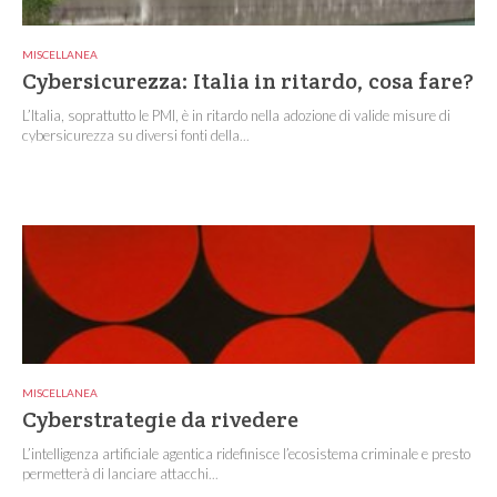
MISCELLANEA
Cybersicurezza: Italia in ritardo, cosa fare?
L’Italia, soprattutto le PMI, è in ritardo nella adozione di valide misure di
cybersicurezza su diversi fonti della...
MISCELLANEA
Cyberstrategie da rivedere
L’intelligenza artificiale agentica ridefinisce l’ecosistema criminale e presto
permetterà di lanciare attacchi...