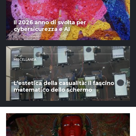
Il 2026 anno di svolta per
cybersicurezza e AI
MISCELLANEA
L’estetica della casualità: il fascino
matematico dello schermo