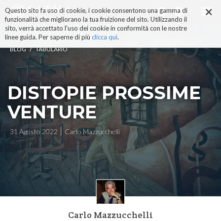
×
Salta
Questo sito fa uso di cookie, i cookie consentono una gamma di
ai
funzionalità che migliorano la tua fruizione del sito. Utilizzando il
contenuti.
sito, verrà accettato l'uso dei cookie in conformità con le nostre
|
linee guida. Per saperne di più
clicca qui
.
Salta
/
BLOG
TABULARIO
alla
navigazione
DISTOPIE PROSSIME
VENTURE
31 Agosto 2022
Carlo Mazzucchelli
Carlo Mazzucchelli