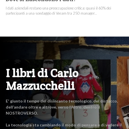
I dati aziendali restano una preoccupazione critica: quasi il 60% dei
partecipanti a una sondaggio di Veeam tra 250 manager...
I libri di Carlo
Mazzucchelli
E' giunto il tempo del disincanto tecnologico, del distacco,
dell’andare oltre e altrove, verso l’Altro, dentro il
NOSTROVERSO.
La tecnologia sta cambiando il modo di pensare e di vedere il