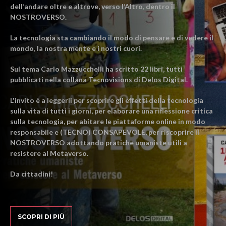
dell’andare oltre e altrove, verso l’Altro, dentro il
NOSTROVERSO.
La tecnologia sta cambiando il modo di pensare e di vedere il
mondo, la nostra mente e i nostri cuori.
Sul tema Carlo Mazzucchelli ha scritto 22 libri, tutti
pubblicati nella collana Tecnovisions di Delos Digital.
L'invito è a leggerli per scoprire gli effetti della tecnologia
sulla vita di tutti i giorni, per elaborare una riflessione critica
sulla tecnologia, per abitare le piattaforme online in modo
responsabile e (TECNO) CONSAPEVOLE, per riscoprire il
NOSTROVERSO adottando pratiche umaniste utili a
resistere al Metaverso.
Da cittadini!
SCOPRI DI PIÙ