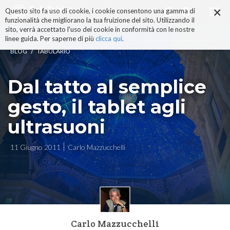
×
Salta
Questo sito fa uso di cookie, i cookie consentono una gamma di
ai
funzionalità che migliorano la tua fruizione del sito. Utilizzando il
contenuti.
sito, verrà accettato l'uso dei cookie in conformità con le nostre
|
linee guida. Per saperne di più
clicca qui
.
Salta
/
BLOG
TABULARIO
alla
navigazione
Dal tatto al semplice
gesto, il tablet agli
ultrasuoni
11 Giugno 2011
Carlo Mazzucchelli
Carlo Mazzucchelli