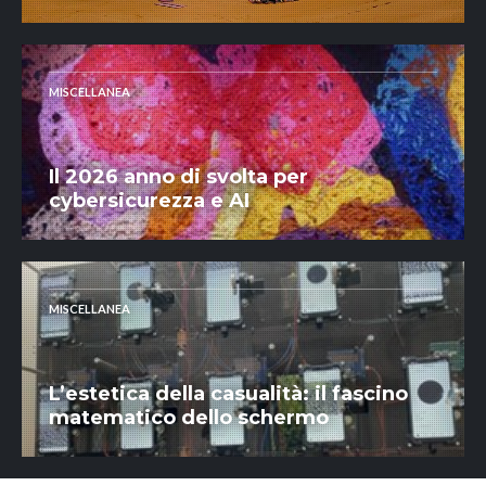
MISCELLANEA
Il 2026 anno di svolta per
cybersicurezza e AI
MISCELLANEA
L’estetica della casualità: il fascino
matematico dello schermo