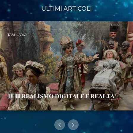
ULTIMI ARTICOLI
TABULARIO
🟥 🟥 𝐑𝐄𝐀𝐋𝐈𝐒𝐌𝐎 𝐃𝐈𝐆𝐈𝐓𝐀𝐋𝐄 𝐄 𝐑𝐄𝐀𝐋𝐓𝐀'