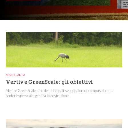
MISCELLANEA
Vertiv e GreenScale: gli obiettivi
Mentre GreenScale, uno dei principali sviluppatori di campus di data
center hyperscale, gestirà la costruzione...