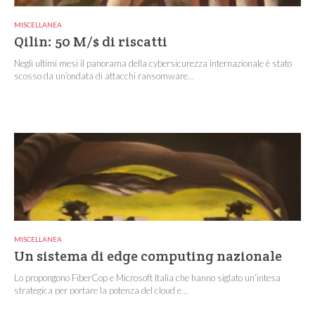
MISCELLANEA
Qilin: 50 M/$ di riscatti
Negli ultimi mesi il panorama della cybersicurezza internazionale è stato
scosso da un’ondata di attacchi ransomware...
MISCELLANEA
Un sistema di edge computing nazionale
Lo propongono FiberCop e Microsoft Italia che hanno siglato un’intesa
strategica per portare la potenza del cloud e...