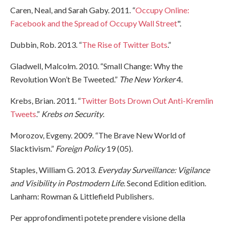
Caren, Neal, and Sarah Gaby. 2011. “
Occupy Online:
Facebook and the Spread of Occupy Wall Street
".
Dubbin, Rob. 2013. “
The Rise of Twitter Bots
.”
Gladwell, Malcolm. 2010. “Small Change: Why the
Revolution Won’t Be Tweeted.”
The New Yorker
4.
Krebs, Brian. 2011. “
Twitter Bots Drown Out Anti-Kremlin
Tweets
.”
Krebs on Security
.
Morozov, Evgeny. 2009. “The Brave New World of
Slacktivism.”
Foreign Policy
19 (05).
Staples, William G. 2013.
Everyday Surveillance: Vigilance
and Visibility in Postmodern Life
. Second Edition edition.
Lanham: Rowman & Littlefield Publishers.
Per approfondimenti potete prendere visione della