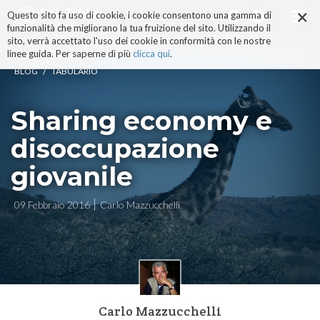
×
Salta
Questo sito fa uso di cookie, i cookie consentono una gamma di
ai
funzionalità che migliorano la tua fruizione del sito. Utilizzando il
contenuti.
sito, verrà accettato l'uso dei cookie in conformità con le nostre
|
linee guida. Per saperne di più
clicca qui
.
Salta
/
BLOG
TABULARIO
alla
navigazione
Sharing economy e
disoccupazione
giovanile
09 Febbraio 2016
Carlo Mazzucchelli
Carlo Mazzucchelli