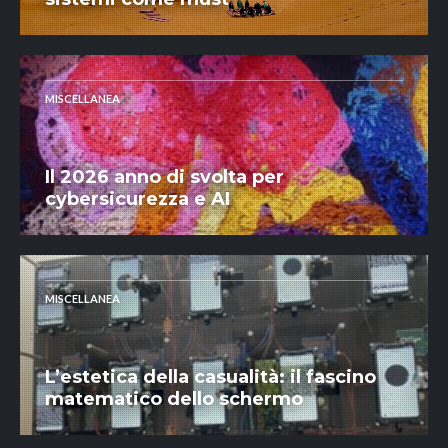
MISCELLANEA
Il 2026 anno di svolta per
cybersicurezza e AI
MISCELLANEA
L’estetica della casualità: il fascino
matematico dello schermo