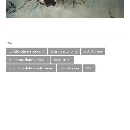
TAG
collaborative economy
sharing economy
piattaforme
disoccupazione giovanile
ecosistemi
economia della condivisione
peer-to-peer
B2C