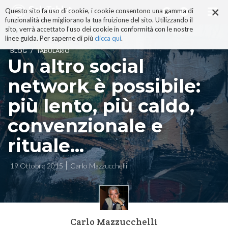
×
Salta
Questo sito fa uso di cookie, i cookie consentono una gamma di
ai
funzionalità che migliorano la tua fruizione del sito. Utilizzando il
contenuti.
sito, verrà accettato l'uso dei cookie in conformità con le nostre
|
linee guida. Per saperne di più
clicca qui
.
Salta
/
BLOG
TABULARIO
alla
Un altro social
navigazione
network è possibile:
più lento, più caldo,
convenzionale e
rituale...
19 Ottobre 2015
Carlo Mazzucchelli
Carlo Mazzucchelli