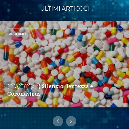
ULTIMI ARTICOLI
TABULARIO
( ͡° ͜ʖ ͡°)( ͡° ͜ʖ ͡°) Silenzio, lentezza e
Coronavirus