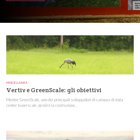
MISCELLANEA
Vertiv e GreenScale: gli obiettivi
Mentre GreenScale, uno dei principali sviluppatori di campus di data
center hyperscale, gestirà la costruzione...