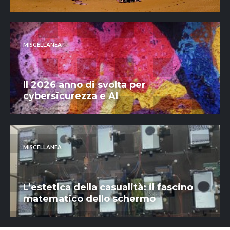
MISCELLANEA
Il 2026 anno di svolta per
cybersicurezza e AI
MISCELLANEA
L’estetica della casualità: il fascino
matematico dello schermo