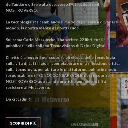
dell’andare oltre e altrove, verso l’Altro, dentro il
NOSTROVERSO.
La tecnologia sta cambiando il modo di pensare e di vedere il
mondo, la nostra mente e i nostri cuori.
Sul tema Carlo Mazzucchelli ha scritto 22 libri, tutti
pubblicati nella collana Tecnovisions di Delos Digital.
L'invito è a leggerli per scoprire gli effetti della tecnologia
sulla vita di tutti i giorni, per elaborare una riflessione critica
sulla tecnologia, per abitare le piattaforme online in modo
responsabile e (TECNO) CONSAPEVOLE, per riscoprire il
NOSTROVERSO adottando pratiche umaniste utili a
resistere al Metaverso.
Da cittadini!
SCOPRI DI PIÙ