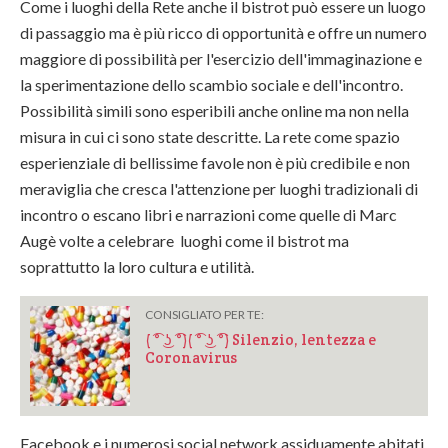
Come i luoghi della Rete anche il bistrot può essere un luogo
di passaggio ma è più ricco di opportunità e offre un numero
maggiore di possibilità per l'esercizio dell'immaginazione e
la sperimentazione dello scambio sociale e dell'incontro.
Possibilità simili sono esperibili anche online ma non nella
misura in cui ci sono state descritte. La rete come spazio
esperienziale di bellissime favole non è più credibile e non
meraviglia che cresca l'attenzione per luoghi tradizionali di
incontro o escano libri e narrazioni come quelle di Marc
Augè volte a celebrare luoghi come il bistrot ma
soprattutto la loro cultura e utilità.
CONSIGLIATO PER TE:
( ͡° ͜ʖ ͡°)( ͡° ͜ʖ ͡°) Silenzio, lentezza e
Coronavirus
Facebook e i numerosi social network assiduamente abitati