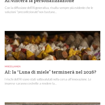
AI:vincerà la personalizzazione
Con la diffusione dell’AI generativa, risulta sempre più evidente che le
soluzioni “preconfezionate”non bastano...
MISCELLANEA
AI: la “Luna di miele” terminerà nel 2026?
I rischi dell’AI siano stati sottovalutati nella corsa all’innovazione. Le
imprese saranno costrette a rendere la...