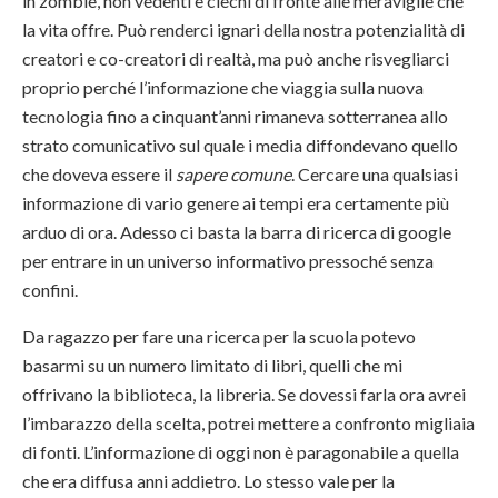
in zombie, non vedenti e ciechi di fronte alle meraviglie che
la vita offre. Può renderci ignari della nostra potenzialità di
creatori e co-creatori di realtà, ma può anche risvegliarci
proprio perché l’informazione che viaggia sulla nuova
tecnologia fino a cinquant’anni rimaneva sotterranea allo
strato comunicativo sul quale i media diffondevano quello
che doveva essere il
sapere comune
. Cercare una qualsiasi
informazione di vario genere ai tempi era certamente più
arduo di ora. Adesso ci basta la barra di ricerca di google
per entrare in un universo informativo pressoché senza
confini.
Da ragazzo per fare una ricerca per la scuola potevo
basarmi su un numero limitato di libri, quelli che mi
offrivano la biblioteca, la libreria. Se dovessi farla ora avrei
l’imbarazzo della scelta, potrei mettere a confronto migliaia
di fonti. L’informazione di oggi non è paragonabile a quella
che era diffusa anni addietro. Lo stesso vale per la