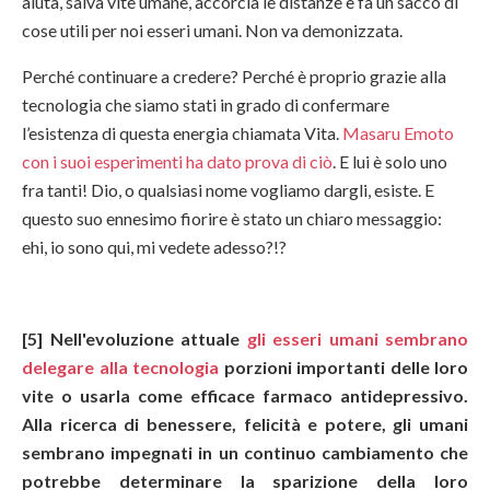
aiuta, salva vite umane, accorcia le distanze e fa un sacco di
cose utili per noi esseri umani. Non va demonizzata.
Perché continuare a credere? Perché è proprio grazie alla
tecnologia che siamo stati in grado di confermare
l’esistenza di questa energia chiamata Vita.
Masaru Emoto
con i suoi esperimenti ha dato prova di ciò
. E lui è solo uno
fra tanti! Dio, o qualsiasi nome vogliamo dargli, esiste. E
questo suo ennesimo fiorire è stato un chiaro messaggio:
ehi, io sono qui, mi vedete adesso?!?
[5] Nell'evoluzione attuale
gli esseri umani sembrano
delegare alla tecnologia
porzioni importanti delle loro
vite o usarla come efficace farmaco antidepressivo.
Alla ricerca di benessere, felicità e potere, gli umani
sembrano impegnati in un continuo cambiamento che
potrebbe determinare la sparizione della loro