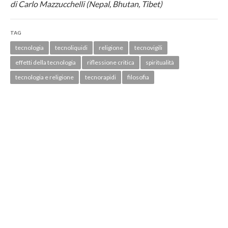
di Carlo Mazzucchelli (Nepal, Bhutan, Tibet)
TAG
tecnologia
tecnoliquidi
religione
tecnovigili
effetti della tecnologia
riflessione critica
spiritualità
tecnologia e religione
tecnorapidi
filosofia