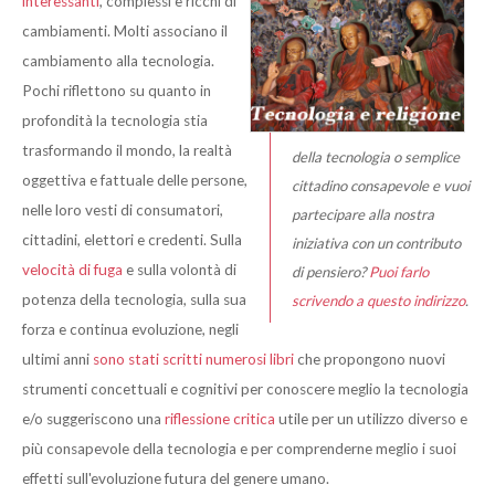
interessanti
, complessi e ricchi di
cambiamenti. Molti associano il
cambiamento alla tecnologia.
Pochi riflettono su quanto in
profondità la tecnologia stia
trasformando il mondo, la realtà
della tecnologia o
semplice
oggettiva e fattuale delle persone,
cittadino consapevole e vuoi
nelle loro vesti di consumatori,
partecipare alla nostra
cittadini, elettori e credenti. Sulla
iniziativa con un contributo
velocità di fuga
e sulla volontà di
di pensiero?
Puoi farlo
potenza della tecnologia, sulla sua
scrivendo a questo indirizzo
.
forza e continua evoluzione, negli
ultimi anni
sono stati scritti numerosi libri
che propongono nuovi
strumenti concettuali e cognitivi per conoscere meglio la tecnologia
e/o suggeriscono una
riflessione critica
utile per un utilizzo diverso e
più consapevole della tecnologia e per comprenderne meglio i suoi
effetti sull'evoluzione futura del genere umano.