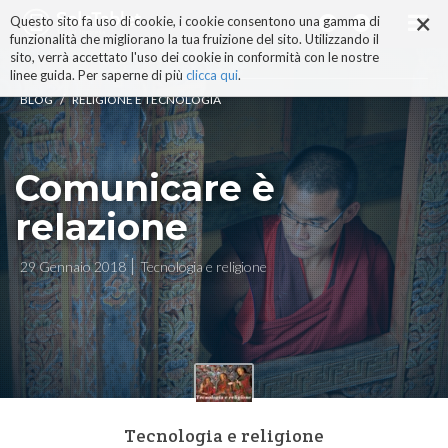
×
Salta
Questo sito fa uso di cookie, i cookie consentono una gamma di
ai
funzionalità che migliorano la tua fruizione del sito. Utilizzando il
contenuti.
sito, verrà accettato l'uso dei cookie in conformità con le nostre
|
linee guida. Per saperne di più
clicca qui
.
Salta
/
BLOG
RELIGIONE E TECNOLOGIA
alla
navigazione
Comunicare è
relazione
29 Gennaio 2018
Tecnologia e religione
Tecnologia e religione