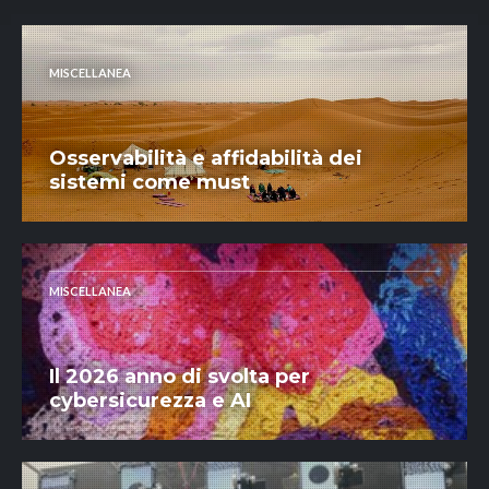
MISCELLANEA
Osservabilità e affidabilità dei
sistemi come must
MISCELLANEA
Il 2026 anno di svolta per
cybersicurezza e AI