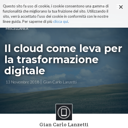
×
Salta
Questo sito fa uso di cookie, i cookie consentono una gamma di
ai
funzionalità che migliorano la tua fruizione del sito. Utilizzando il
contenuti.
sito, verrà accettato l'uso dei cookie in conformità con le nostre
|
linee guida. Per saperne di più
clicca qui
.
Salta
MISCELLANEA
alla
navigazione
Il cloud come leva per
la trasformazione
digitale
13 Novembre 2018
Gian Carlo Lanzetti
Gian Carlo Lanzetti