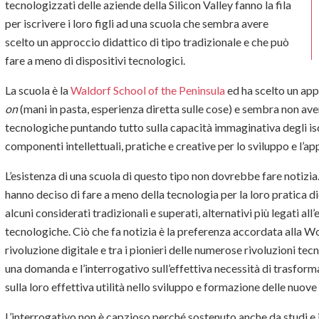
tecnologizzati delle aziende della Silicon Valley fanno la fila
per iscrivere i loro figli ad una scuola che sembra avere
scelto un approccio didattico di tipo tradizionale e che può
fare a meno di dispositivi tecnologici.
La scuola è la
Waldorf School of the Peninsula
ed ha scelto un app
on
(mani in pasta, esperienza diretta sulle cose) e sembra non ave
tecnologiche puntando tutto sulla capacità immaginativa degli iscr
componenti intellettuali, pratiche e creative per lo sviluppo e l’ap
L’esistenza di una scuola di questo tipo non dovrebbe fare notizi
hanno deciso di fare a meno della tecnologia per la loro pratica di
alcuni considerati tradizionali e superati, alternativi più legati a
tecnologiche. Ciò che fa notizia è la preferenza accordata alla Wo
rivoluzione digitale e tra i pionieri delle numerose rivoluzioni tec
una domanda e l’interrogativo sull’effettiva necessità di trasforma
sulla loro effettiva utilità nello sviluppo e formazione delle nuove
L’interrogativo non è capzioso perché sostenuto anche da studi e 