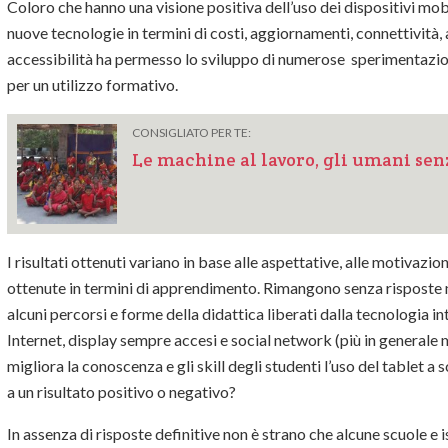
Coloro che hanno una visione positiva dell’uso dei dispositivi mobi
nuove tecnologie in termini di costi, aggiornamenti, connettività, 
accessibilità ha permesso lo sviluppo di numerose sperimentazioni
per un utilizzo formativo.
CONSIGLIATO PER TE:
Le machine al lavoro, gli umani senz
I risultati ottenuti variano in base alle aspettative, alle motivazioni
ottenute in termini di apprendimento. Rimangono senza risposte
alcuni percorsi e forme della didattica liberati dalla tecnologia 
Internet, display sempre accesi e social network (più in general
migliora la conoscenza e gli skill degli studenti l’uso del tablet 
a un risultato positivo o negativo?
In assenza di risposte definitive non è strano che alcune scuole e