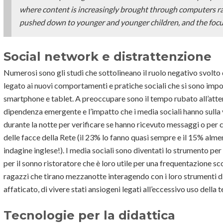
where content is increasingly brought through computers ra
pushed down to younger and younger children, and the focus i
Social network e distrattenzione
Numerosi sono gli studi che sottolineano il ruolo negativo svolto 
legato ai nuovi comportamenti e pratiche sociali che si sono impo
smartphone e tablet. A preoccupare sono il tempo rubato all’atte
dipendenza emergente e l’impatto che i media sociali hanno sulla vi
durante la notte per verificare se hanno ricevuto messaggi o per c
delle facce della Rete (il 23% lo fanno quasi sempre e il 15% alme
indagine inglese!). I media sociali sono diventati lo strumento pe
per il sonno ristoratore che è loro utile per una frequentazione sc
ragazzi che tirano mezzanotte interagendo con i loro strumenti digi
affaticato, di vivere stati ansiogeni legati all’eccessivo uso dell
Tecnologie per la didattica