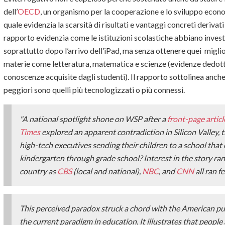
dell’
OECD
, un organismo per la cooperazione e lo sviluppo econ
quale evidenzia la scarsità di risultati e vantaggi concreti derivati 
rapporto evidenzia come le istituzioni scolastiche abbiano inves
soprattutto dopo l’arrivo dell’iPad, ma senza ottenere quei migli
materie come letteratura, matematica e scienze (evidenze dedotte 
conoscenze acquisite dagli studenti). Il rapporto sottolinea anche
peggiori sono quelli più tecnologizzati o più connessi.
"A national spotlight shone on WSP after a
front-page artic
Times
explored an apparent contradiction in Silicon Valley,
high-tech executives sending their children to a school tha
kindergarten through grade school? Interest in the story ran
country as
CBS
(local and national),
NBC
, and
CNN
all ran f
This perceived paradox struck a chord with the American pub
the current paradigm in education. It illustrates that people