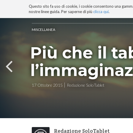
Questo sito fa uso di cookie, i cookie consentono una gamma di
BLOG
TECNOCONSAPEVOLEZZ
nostre linee guida. Per saperne di più
clicca qui
.
Salta
ai
contenuti.
MISCELLANEA
|
Salta
Più che il t
alla
navigazione
l’immaginaz
17 Ottobre 2015
Redazione SoloTablet
Redazione SoloTablet