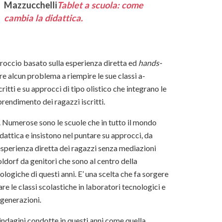
Mazzucchelli
Tablet a scuola: come
cambia la didattica.
roccio basato sulla esperienza diretta ed
hands-
re alcun problema a riempire le sue classi a-
itti e su approcci di tipo olistico che integrano le
prendimento dei ragazzi iscritti.
a. Numerose sono le scuole che in tutto il mondo
dattica e insistono nel puntare su approcci, da
ll’esperienza diretta dei ragazzi senza mediazioni
ldorf da genitori che sono al centro della
nologiche di questi anni. E’ una scelta che fa sorgere
re le classi scolastiche in laboratori tecnologici e
 generazioni.
indagini condotte in questi anni come quella