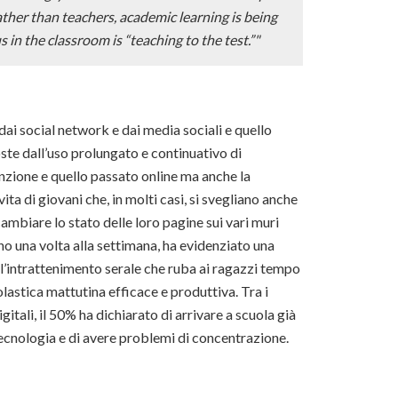
ther than teachers, academic learning is being
n the classroom is “teaching to the test.”"
dai social network e dai media sociali e quello
ste dall’uso prolungato e continuativo di
nzione e quello passato online ma anche la
ta di giovani che, in molti casi, si svegliano anche
ambiare lo stato delle loro pagine sui vari muri
no una volta alla settimana, ha evidenziato una
r l’intrattenimento serale che ruba ai ragazzi tempo
olastica mattutina efficace e produttiva. Tra i
tali, il 50% ha dichiarato di arrivare a scuola già
a tecnologia e di avere problemi di concentrazione.