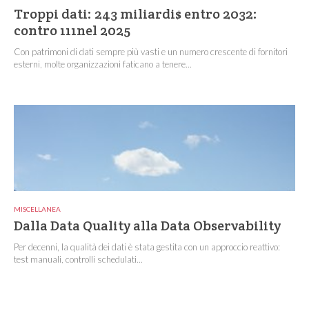
Troppi dati: 243 miliardi$ entro 2032:
contro 111nel 2025
Con patrimoni di dati sempre più vasti e un numero crescente di fornitori
esterni, molte organizzazioni faticano a tenere...
MISCELLANEA
Dalla Data Quality alla Data Observability
Per decenni, la qualità dei dati è stata gestita con un approccio reattivo:
test manuali, controlli schedulati...