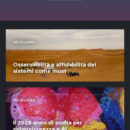
MISCELLANEA
Osservabilità e affidabilità dei
sistemi come must
MISCELLANEA
Il 2026 anno di svolta per
cybersicurezza e AI