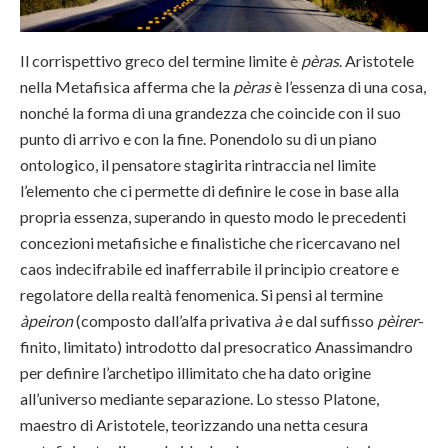
Il corrispettivo greco del termine limite è
pèras
. Aristotele
nella Metafisica afferma che la
pèras
è l’essenza di una cosa,
nonché la forma di una grandezza che coincide con il suo
punto di arrivo e con la fine. Ponendolo su di un piano
ontologico, il pensatore stagirita rintraccia nel limite
l’elemento che ci permette di definire le cose in base alla
propria essenza, superando in questo modo le precedenti
concezioni metafisiche e finalistiche che ricercavano nel
caos indecifrabile ed inafferrabile il principio creatore e
regolatore della realtà fenomenica. Si pensi al termine
àpeiron
(composto dall’alfa privativa
à
e dal suffisso
pèirer
-
finito, limitato) introdotto dal presocratico Anassimandro
per definire l’archetipo illimitato che ha dato origine
all’universo mediante separazione. Lo stesso Platone,
maestro di Aristotele, teorizzando una netta cesura