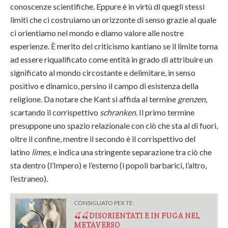
conoscenze scientifiche. Eppure è in virtù di quegli stessi
limiti che ci costruiamo un orizzonte di senso grazie al quale
ci orientiamo nel mondo e diamo valore alle nostre
esperienze. È merito del criticismo kantiano se il limite torna
ad essere riqualificato come entità in grado di attribuire un
significato al mondo circostante e delimitare, in senso
positivo e dinamico, persino il campo di esistenza della
religione. Da notare che Kant si affida al termine
grenzen
,
scartando il corrispettivo
schranken
. Il primo termine
presuppone uno spazio relazionale con ciò che sta al di fuori,
oltre il confine, mentre il secondo è il corrispettivo del
latino
limes
, e indica una stringente separazione tra ciò che
sta dentro (l’Impero) e l’esterno (i popoli barbarici, l’altro,
l’estraneo).
CONSIGLIATO PER TE:
🍒🍒DISORIENTATI E IN FUGA NEL
METAVERSO