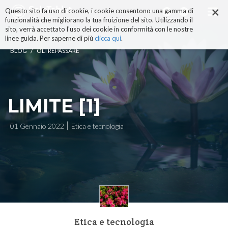
×
Salta
Questo sito fa uso di cookie, i cookie consentono una gamma di
ai
funzionalità che migliorano la tua fruizione del sito. Utilizzando il
contenuti.
sito, verrà accettato l'uso dei cookie in conformità con le nostre
|
linee guida. Per saperne di più
clicca qui
.
Salta
/
BLOG
OLTREPASSARE
alla
navigazione
LIMITE [1]
01 Gennaio 2022
Etica e tecnologia
Etica e tecnologia