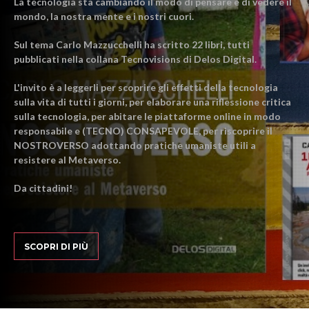
La tecnologia sta cambiando il modo di pensare e di vedere il
mondo, la nostra mente e i nostri cuori.
Sul tema Carlo Mazzucchelli ha scritto 22 libri, tutti
pubblicati nella collana Tecnovisions di Delos Digital.
L'invito è a leggerli per scoprire gli effetti della tecnologia
sulla vita di tutti i giorni, per elaborare una riflessione critica
sulla tecnologia, per abitare le piattaforme online in modo
responsabile e (TECNO) CONSAPEVOLE, per riscoprire il
NOSTROVERSO adottando pratiche umaniste utili a
resistere al Metaverso.
Da cittadini!
SCOPRI DI PIÙ