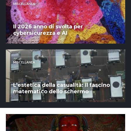
MISCELLANEA
Il 2026 anno di svolta per
cybersicurezza e AI
MISCELLANEA
L’estetica della casualità: il fascino
matematico dello schermo