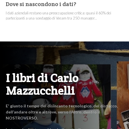
Dove si nascondono i dati?
I dati aziendali restano una preoccupazione critica: quasi il 60% dei
partecipanti a una sondaggio di Veeam tra 250 manager...
I libri di Carlo
Mazzucchelli
E' giunto il tempo del disincanto tecnologico, del distacco,
dell’andare oltre e altrove, verso l’Altro, dentro il
NOSTROVERSO.