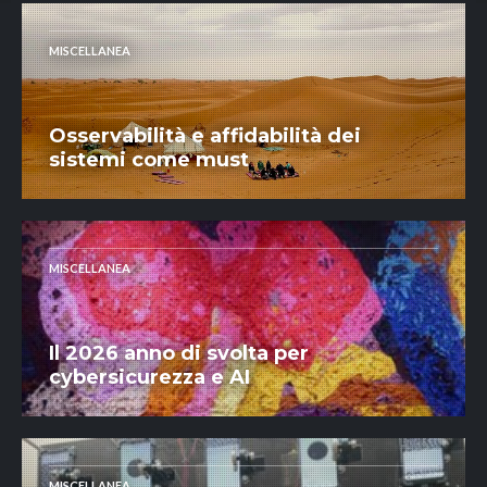
MISCELLANEA
Osservabilità e affidabilità dei
sistemi come must
MISCELLANEA
Il 2026 anno di svolta per
cybersicurezza e AI
MISCELLANEA