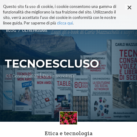
×
Salta
Questo sito fa uso di cookie, i cookie consentono una gamma di
ai
funzionalità che migliorano la tua fruizione del sito. Utilizzando il
contenuti.
sito, verrà accettato l'uso dei cookie in conformità con le nostre
|
linee guida. Per saperne di più
clicca qui
.
Salta
/
BLOG
OLTREPASSARE
alla
navigazione
TECNOESCLUSO
01 Gennaio 2022
Etica e tecnologia
Etica e tecnologia