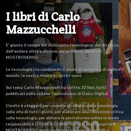
I libri di Carlo
Mazzucchelli
E' giunto il tempo del disincanto tecnologico, del distacco,
dell’andare oltre e altrove, verso l’Altro, dentro il
NOSTROVERSO.
La tecnologia sta cambiando il modo di pensare e di vedere il
mondo, la nostra mente e i nostri cuori.
Sul tema Carlo Mazzucchelli ha scritto 22 libri, tutti
pubblicati nella collana Tecnovisions di Delos Digital.
L'invito è a leggerli per scoprire gli effetti della tecnologia
sulla vita di tutti i giorni, per elaborare una riflessione critica
sulla tecnologia, per abitare le piattaforme online in modo
responsabile e (TECNO) CONSAPEVOLE, per riscoprire il
NOSTROVERSO adottando pratiche umaniste utili a