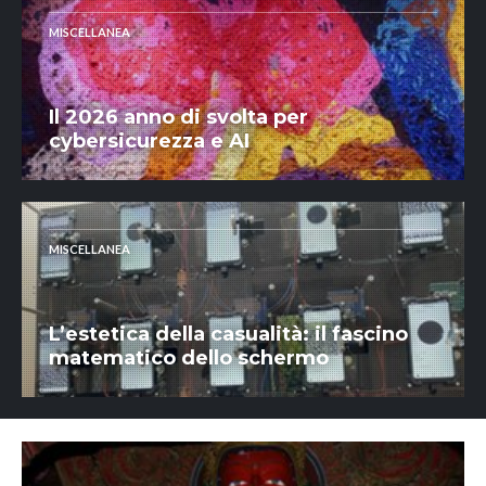
MISCELLANEA
Il 2026 anno di svolta per
cybersicurezza e AI
MISCELLANEA
L’estetica della casualità: il fascino
matematico dello schermo