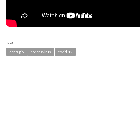
TAG
contagio
coronavirus
covid-19