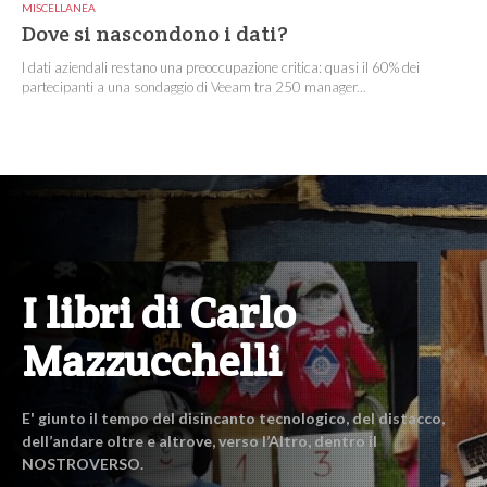
MISCELLANEA
Dove si nascondono i dati?
I dati aziendali restano una preoccupazione critica: quasi il 60% dei
partecipanti a una sondaggio di Veeam tra 250 manager...
I libri di Carlo
Mazzucchelli
E' giunto il tempo del disincanto tecnologico, del distacco,
dell’andare oltre e altrove, verso l’Altro, dentro il
NOSTROVERSO.