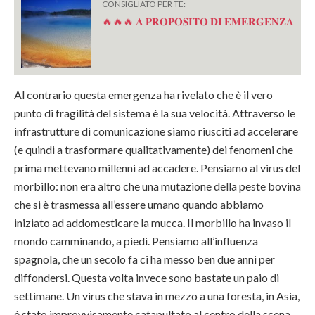
CONSIGLIATO PER TE:
🔥🔥🔥 𝐀 𝐏𝐑𝐎𝐏𝐎𝐒𝐈𝐓𝐎 𝐃𝐈 𝐄𝐌𝐄𝐑𝐆𝐄𝐍𝐙𝐀
Al contrario questa emergenza ha rivelato che è il vero
punto di fragilità del sistema è la sua velocità. Attraverso le
infrastrutture di comunicazione siamo riusciti ad accelerare
(e quindi a trasformare qualitativamente) dei fenomeni che
prima mettevano millenni ad accadere. Pensiamo al virus del
morbillo: non era altro che una mutazione della peste bovina
che si è trasmessa all’essere umano quando abbiamo
iniziato ad addomesticare la mucca. Il morbillo ha invaso il
mondo camminando, a piedi. Pensiamo all’influenza
spagnola, che un secolo fa ci ha messo ben due anni per
diffondersi. Questa volta invece sono bastate un paio di
settimane. Un virus che stava in mezzo a una foresta, in Asia,
è stato improvvisamente catapultato al centro della scena,