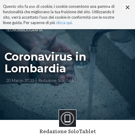
×
Salta
Questo sito fa uso di cookie, i cookie consentono una gamma di
ai
funzionalità che migliorano la tua fruizione del sito. Utilizzando il
contenuti.
sito, verrà accettato l'uso dei cookie in conformità con le nostre
|
linee guida. Per saperne di più
clicca qui
.
Salta
TECNOBIBLIOGRAFIA
alla
navigazione
Coronavirus in
Lombardia
20 Marzo 2020
Redazione SoloTablet
Redazione SoloTablet