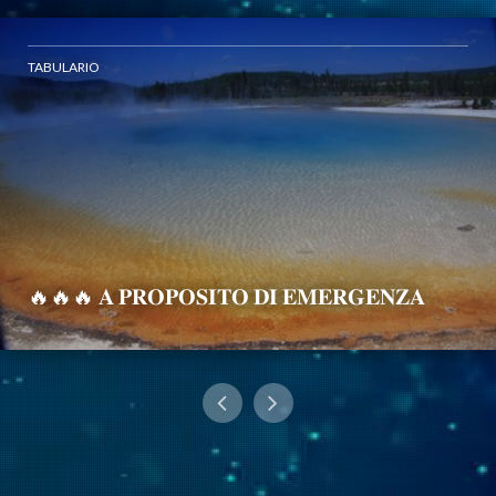
TABULARIO
🔥🔥🔥 𝐀 𝐏𝐑𝐎𝐏𝐎𝐒𝐈𝐓𝐎 𝐃𝐈 𝐄𝐌𝐄𝐑𝐆𝐄𝐍𝐙𝐀