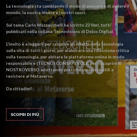
La tecnologia sta cambiando il modo di pensare e di vedere il
mondo, la nostra mente e i nostri cuori.
Sul tema Carlo Mazzucchelli ha scritto 22 libri, tutti
pubblicati nella collana Tecnovisions di Delos Digital.
L'invito è a leggerli per scoprire gli effetti della tecnologia
sulla vita di tutti i giorni, per elaborare una riflessione critica
sulla tecnologia, per abitare le piattaforme online in modo
responsabile e (TECNO) CONSAPEVOLE, per riscoprire il
NOSTROVERSO adottando pratiche umaniste utili a
resistere al Metaverso.
Da cittadini!
SCOPRI DI PIÙ