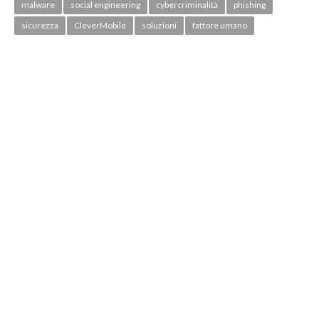
malware
social engineering
cybercriminalità
phishing
sicurezza
CleverMobile
soluzioni
fattore umano