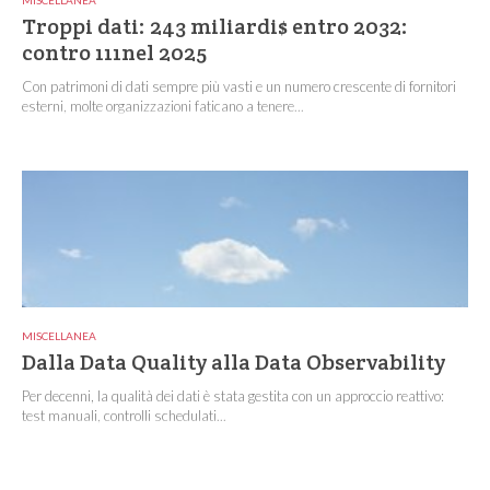
Troppi dati: 243 miliardi$ entro 2032:
contro 111nel 2025
Con patrimoni di dati sempre più vasti e un numero crescente di fornitori
esterni, molte organizzazioni faticano a tenere...
MISCELLANEA
Dalla Data Quality alla Data Observability
Per decenni, la qualità dei dati è stata gestita con un approccio reattivo:
test manuali, controlli schedulati...