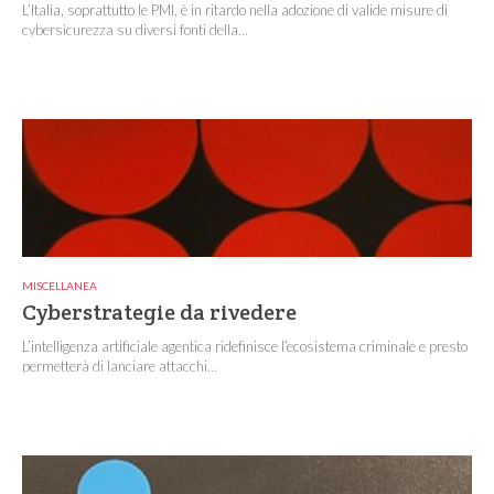
L’Italia, soprattutto le PMI, è in ritardo nella adozione di valide misure di
cybersicurezza su diversi fonti della...
MISCELLANEA
Cyberstrategie da rivedere
L’intelligenza artificiale agentica ridefinisce l’ecosistema criminale e presto
permetterà di lanciare attacchi...