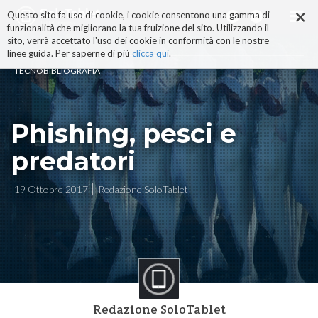
×
Salta
Questo sito fa uso di cookie, i cookie consentono una gamma di
ai
funzionalità che migliorano la tua fruizione del sito. Utilizzando il
contenuti.
sito, verrà accettato l'uso dei cookie in conformità con le nostre
|
linee guida. Per saperne di più
clicca qui
.
Salta
TECNOBIBLIOGRAFIA
alla
navigazione
Phishing, pesci e
predatori
19 Ottobre 2017
Redazione SoloTablet
Redazione SoloTablet