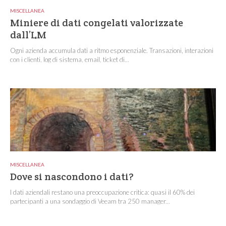
MISCELLANEA
Miniere di dati congelati valorizzate
dall’LM
Ogni azienda accumula dati a ritmo esponenziale. Transazioni, interazioni
con i clienti, log di sistema, email, ticket di...
MISCELLANEA
Dove si nascondono i dati?
I dati aziendali restano una preoccupazione critica: quasi il 60% dei
partecipanti a una sondaggio di Veeam tra 250 manager...