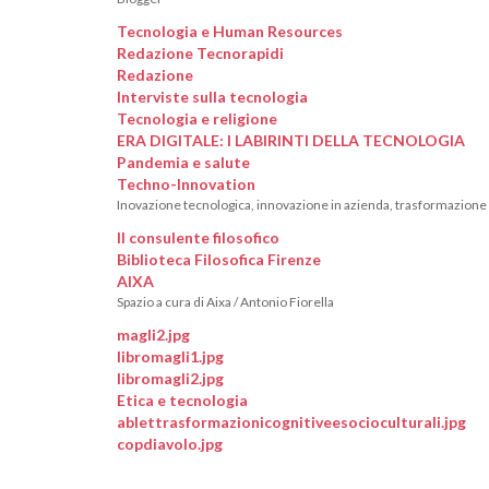
Tecnologia e Human Resources
Redazione Tecnorapidi
Redazione
Interviste sulla tecnologia
Tecnologia e religione
ERA DIGITALE: I LABIRINTI DELLA TECNOLOGIA
Pandemia e salute
Techno-Innovation
Inovazione tecnologica, innovazione in azienda, trasformazione d
Il consulente filosofico
Biblioteca Filosofica Firenze
AIXA
Spazio a cura di Aixa / Antonio Fiorella
magli2.jpg
libromagli1.jpg
libromagli2.jpg
Etica e tecnologia
ablettrasformazionicognitiveesocioculturali.jpg
copdiavolo.jpg