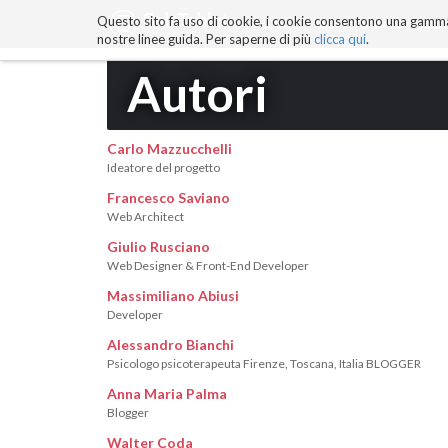
Questo sito fa uso di cookie, i cookie consentono una gamma di
BLOG
TECNOCONSAPEVOLEZZ
nostre linee guida. Per saperne di più
clicca qui
.
Salta
Autori
ai
contenuti.
|
Salta
Carlo Mazzucchelli
alla
Ideatore del progetto
navigazione
Francesco Saviano
Web Architect
Giulio Rusciano
Web Designer & Front-End Developer
Massimiliano Abiusi
Developer
Alessandro Bianchi
Psicologo psicoterapeuta Firenze, Toscana, Italia BLOGGER
Anna Maria Palma
Blogger
Walter Coda