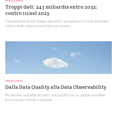
MISCELLANEA
Troppi dati: 243 miliardi$ entro 2032:
contro 111nel 2025
Con patrimoni di dati sempre più vasti e un numero crescente di fornitori
esterni, molte organizzazioni faticano a tenere...
MISCELLANEA
Dalla Data Quality alla Data Observability
Per decenni, la qualità dei dati è stata gestita con un approccio reattivo:
test manuali, controlli schedulati...