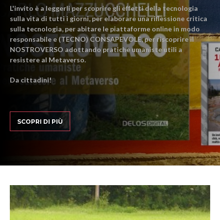
L'invito è a leggerli per scoprire gli effetti della tecnologia
sulla vita di tutti i giorni, per elaborare una riflessione critica
sulla tecnologia, per abitare le piattaforme online in modo
responsabile e (TECNO) CONSAPEVOLE, per riscoprire il
NOSTROVERSO adottando pratiche umaniste utili a
resistere al Metaverso.
Da cittadini!
SCOPRI DI PIÙ