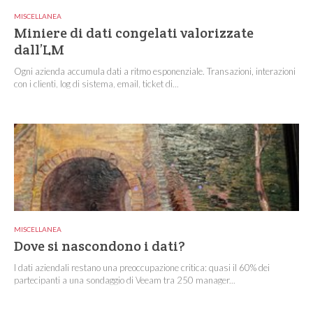
MISCELLANEA
Miniere di dati congelati valorizzate
dall’LM
Ogni azienda accumula dati a ritmo esponenziale. Transazioni, interazioni
con i clienti, log di sistema, email, ticket di...
MISCELLANEA
Dove si nascondono i dati?
I dati aziendali restano una preoccupazione critica: quasi il 60% dei
partecipanti a una sondaggio di Veeam tra 250 manager...