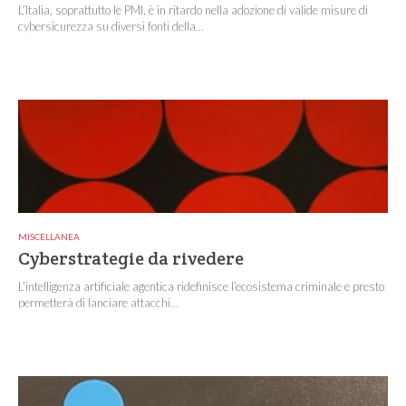
L’Italia, soprattutto le PMI, è in ritardo nella adozione di valide misure di
cybersicurezza su diversi fonti della...
MISCELLANEA
Cyberstrategie da rivedere
L’intelligenza artificiale agentica ridefinisce l’ecosistema criminale e presto
permetterà di lanciare attacchi...