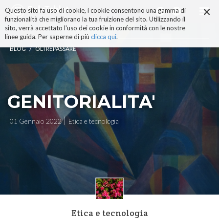
×
Salta
Questo sito fa uso di cookie, i cookie consentono una gamma di
ai
funzionalità che migliorano la tua fruizione del sito. Utilizzando il
contenuti.
sito, verrà accettato l'uso dei cookie in conformità con le nostre
|
linee guida. Per saperne di più
clicca qui
.
Salta
/
BLOG
OLTREPASSARE
alla
navigazione
GENITORIALITA'
01 Gennaio 2022
Etica e tecnologia
Etica e tecnologia