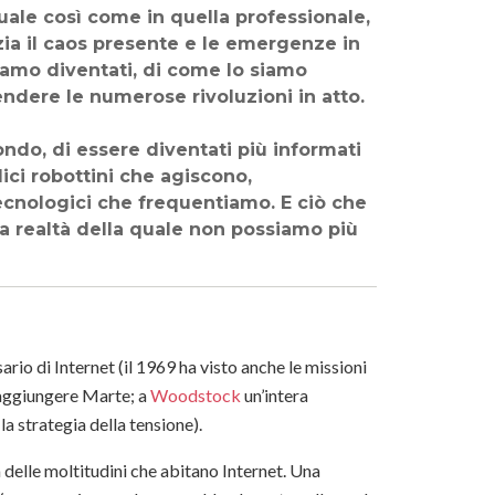
duale così come in quella professionale,
zia il caos presente e le emergenze in
iamo diventati, di come lo siamo
endere le numerose rivoluzioni in atto.
ndo, di essere diventati più informati
ici robottini che agiscono,
ecnologici che frequentiamo. E ciò che
na realtà della quale non possiamo più
rio di Internet (il 1969 ha visto anche le missioni
 raggiungere Marte; a
Woodstock
un’intera
a strategia della tensione).
delle moltitudini che abitano Internet. Una