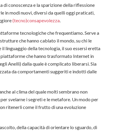
 di conoscenza e la sparizione della riflessione
e in modi nuovi, diversi da quelli oggi praticati,
aggiore
(tecno)consapevolezza
.
iattaforme tecnologiche che frequentiamo. Serve a
rastrutture che hanno cablato il mondo, su chi le
 il linguaggio della tecnologia, il suo essersi eretta
e piattaforme che hanno trasformato Internet in
gli Anelli) dalla quale è complicato liberarsi. Sia
izzata da comportamenti suggeriti e indotti dalle
 anche al clima del quale molti sembrano non
per svelarne i segreti e le metafore. Un modo per
non ritenerli come il frutto di una evoluzione
l’ascolto, della capacità di orientare lo sguardo, di