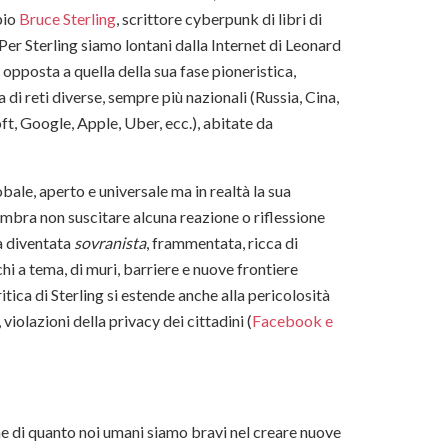
pio
Bruce Sterling
, scrittore cyberpunk di libri di
er Sterling siamo lontani dalla Internet di Leonard
pposta a quella della sua fase pioneristica,
 di reti diverse, sempre più nazionali (Russia, Cina,
t, Google, Apple, Uber, ecc.), abitate da
ale, aperto e universale ma in realtà la sua
sembra non suscitare alcuna reazione o riflessione
tà diventata
sovranista
, frammentata, ricca di
chi a tema, di muri, barriere e nuove frontiere
tica di Sterling si estende anche alla pericolosità
violazioni della privacy dei cittadini (
Facebook e
ne di quanto noi umani siamo bravi nel creare nuove