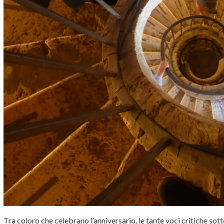
Tra coloro che celebrano l’anniversario, le tante voci critiche sot