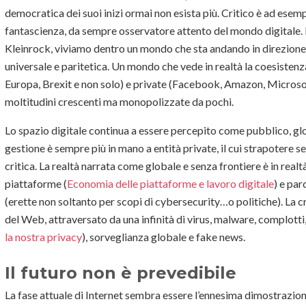
democratica dei suoi inizi ormai non esista più. Critico è ad esem
fantascienza, da sempre osservatore attento del mondo digitale. P
Kleinrock, viviamo dentro un mondo che sta andando in direzione o
universale e paritetica. Un mondo che vede in realtà la coesistenza
Europa, Brexit e non solo) e private (Facebook, Amazon, Microsof
moltitudini crescenti ma monopolizzate da pochi.
Lo spazio digitale continua a essere percepito come pubblico, glob
gestione è sempre più in mano a entità private, il cui strapotere 
critica. La realtà narrata come globale e senza frontiere è in real
piattaforme (
Economia delle piattaforme e lavoro digitale
) e par
(erette non soltanto per scopi di cybersecurity…o politiche). La cri
del Web, attraversato da una infinità di virus, malware, complotti, 
la nostra privacy
), sorveglianza globale e fake news.
Il futuro non è prevedibile
La fase attuale di Internet sembra essere l’ennesima dimostrazio