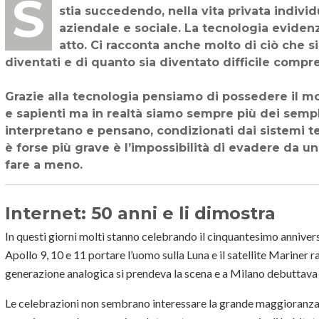
Siamo immersi in un mondo tecnologico che ci obbliga a cercare di capire cosa
stia succedendo, nella vita privata indivi
aziendale e sociale. La tecnologia eviden
atto. Ci racconta anche molto di ciò che s
diventati e di quanto sia diventato difficile compr
Grazie alla tecnologia pensiamo di possedere il mo
e sapienti ma in realtà siamo sempre più dei sempl
interpretano e pensano, condizionati dai sistemi t
è forse più grave è l’impossibilità di evadere da u
fare a meno.
Internet: 50 anni e li dimostra
In questi giorni molti stanno celebrando il cinquantesimo anniversa
Apollo 9, 10 e 11 portare l’uomo sulla Luna e il satellite Mariner
generazione analogica si prendeva la scena e a Milano debuttava l
Le celebrazioni non sembrano interessare la grande maggioranza 