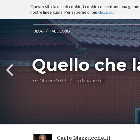
Questo sito fa uso di cookie, i cookie consentono una gamma di
BLOG
TECNOCONSAPEVOLEZZ
nostre linee guida. Per saperne di più
clicca qui
.
Salta
ai
contenuti.
/
BLOG
TABULARIO
|
Salta
alla
navigazione
Quello che l
07 Ottobre 2019
Carlo Mazzucchelli
Carlo Mazzucchelli