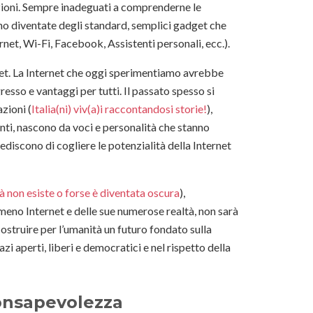
zioni. Sempre inadeguati a comprenderne le
ono diventate degli standard, semplici gadget che
ternet, Wi-Fi, Facebook, Assistenti personali, ecc.).
rnet. La Internet che oggi sperimentiamo avrebbe
resso e vantaggi per tutti. Il passato spesso si
azioni (
Italia(ni) viv(a)i raccontandosi storie!
),
anti, nascono da voci e personalità che stanno
discono di cogliere le potenzialità della Internet
tà non esiste o forse è diventata oscura
),
eno Internet e delle sue numerose realtà, non sarà
costruire per l’umanità un futuro fondato sulla
i aperti, liberi e democratici e nel rispetto della
consapevolezza