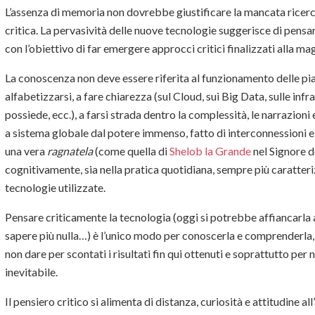
L’assenza di memoria non dovrebbe giustificare la mancata ricerca
critica. La pervasività delle nuove tecnologie suggerisce di pensarl
con l’obiettivo di far emergere approcci critici finalizzati alla m
La conoscenza non deve essere riferita al funzionamento delle p
alfabetizzarsi, a fare chiarezza (sul Cloud, sui Big Data, sulle inf
possiede, ecc.), a farsi strada dentro la complessità, le narrazioni e
a sistema globale dal potere immenso, fatto di interconnessioni 
una vera
ragnatela
(come quella di
Shelob la Grande
nel Signore de
cognitivamente, sia nella pratica quotidiana, sempre più caratter
tecnologie utilizzate.
Pensare criticamente la tecnologia (oggi si potrebbe affiancarla
sapere più nulla…) è l’unico modo per conoscerla e comprenderla, 
non dare per scontati i risultati fin qui ottenuti e soprattutto per 
inevitabile.
Il pensiero critico si alimenta di distanza, curiosità e attitudine al