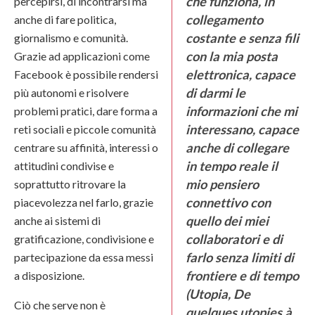
che funziona, in
percepirsi, di incontrarsi ma
collegamento
anche di fare politica,
costante e senza fili
giornalismo e comunità.
con la mia posta
Grazie ad applicazioni come
elettronica, capace
Facebook è possibile rendersi
di darmi le
più autonomi e risolvere
informazioni che mi
problemi pratici, dare forma a
interessano, capace
reti sociali e piccole comunità
anche di collegare
centrare su affinità, interessi o
in tempo reale il
attitudini condivise e
mio pensiero
soprattutto ritrovare la
connettivo con
piacevolezza nel farlo, grazie
quello dei miei
anche ai sistemi di
collaboratori e di
gratificazione, condivisione e
farlo senza limiti di
partecipazione da essa messi
frontiere e di tempo
a disposizione.
(Utopia, De
Ciò che serve non è
quelques utopies à