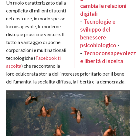
Un ruolo caratterizzato dalla
cambia le relazioni
complicità di milioni di utenti
digitali
-
nel costruire, in modo spesso
-
Tecnologie e
inconsapevole, le moderne
sviluppo del
distopie prossime venture. Il
benessere
tutto a vantaggio di poche
psicobiologico
-
corporazioni e multinazionali
-
Tecnoconsapevolezz
tecnologiche (
Facebook ti
e libertà di scelta
ascolta
) che raccontano la
loro edulcorata storia dell’interesse prioritario per il bene
dell’umanità, la socialità diffusa, la libertà e la democrazia.