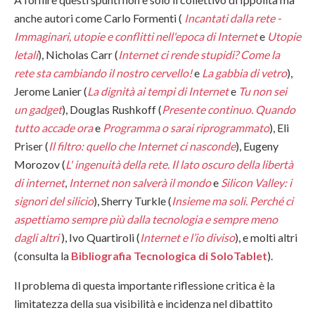
anche autori come Carlo Formenti (
Incantati dalla rete -
Immaginari, utopie e conflitti nell'epoca di Internet
e
Utopie
letali
), Nicholas Carr (
Internet ci rende stupidi? Come la
rete sta cambiando il nostro cervello!
e
La gabbia di vetro
),
Jerome Lanier (
La dignità ai tempi di Internet
e
Tu non sei
un gadget
), Douglas Rushkoff (
Presente continuo. Quando
tutto accade ora
e
Programma o sarai riprogrammato
), Eli
Priser (
Il filtro: quello che Internet ci nasconde
), Eugeny
Morozov (
L' ingenuità della rete. Il lato oscuro della libertà
di internet
,
Internet non salverà il mondo
e
Silicon Valley: i
signori del silicio
), Sherry Turkle (
Insieme
ma
soli
. Perché ci
aspettiamo sempre più dalla tecnologia e sempre meno
dagli altri
), Ivo Quartiroli (
Internet e l’io diviso
), e molti altri
(consulta la
Bibliografia Tecnologica di SoloTablet
).
Il problema di questa importante riflessione critica è la
limitatezza della sua visibilità e incidenza nel dibattito