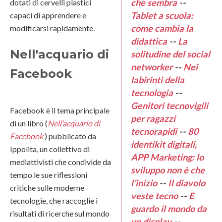
che sembra
--
dotati di cervelli plastici
Tablet a scuola:
capaci di apprendere e
come cambia la
modificarsi rapidamente.
didattica
--
La
Nell'acquario di
solitudine del social
networker
--
Nei
Facebook
labirinti della
tecnologia
--
Genitori tecnovigili
Facebook è il tema principale
per ragazzi
di un libro (
Nell’acquario di
tecnorapidi
--
80
Facebook
) pubblicato da
identikit digitali,
Ippolita, un collettivo di
APP Marketing: lo
mediattivisti che condivide da
sviluppo non è che
tempo le sue riflessioni
l’inizio
--
Il diavolo
critiche sulle moderne
veste tecno
--
E
tecnologie, che raccoglie i
guardo il
mondo da
risultati di ricerche sul mondo
un display
--