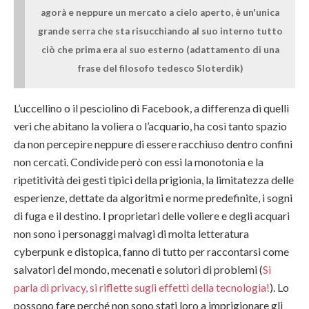
agorà e neppure un mercato a cielo aperto, è un'unica
grande serra che sta risucchiando al suo interno tutto
ciò che prima era al suo esterno (adattamento di una
frase del filosofo tedesco Sloterdik)
L’uccellino o il pesciolino di Facebook, a differenza di quelli
veri che abitano la voliera o l’acquario, ha così tanto spazio
da non percepire neppure di essere racchiuso dentro confini
non cercati. Condivide però con essi la monotonia e la
ripetitività dei gesti tipici della prigionia, la limitatezza delle
esperienze, dettate da algoritmi e norme predefinite, i sogni
di fuga e il destino. I proprietari delle voliere e degli acquari
non sono i personaggi malvagi di molta letteratura
cyberpunk e distopica, fanno di tutto per raccontarsi come
salvatori del mondo, mecenati e solutori di problemi (
Si
parla di privacy, si riflette sugli effetti della tecnologia!
). Lo
possono fare perché non sono stati loro a imprigionare gli