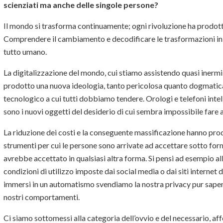
scienziati ma anche delle singole persone?
Il mondo si trasforma continuamente; ogni rivoluzione ha prodott
Comprendere il cambiamento e decodificare le trasformazioni in a
tutto umano.
La digitalizzazione del mondo, cui stiamo assistendo quasi inermi 
prodotto una nuova ideologia, tanto pericolosa quanto dogmatica,
tecnologico a cui tutti dobbiamo tendere. Orologi e telefoni intell
sono i nuovi oggetti del desiderio di cui sembra impossibile fare 
La riduzione dei costi e la conseguente massificazione hanno prodot
strumenti per cui le persone sono arrivate ad accettare sotto fo
avrebbe accettato in qualsiasi altra forma. Si pensi ad esempio a
condizioni di utilizzo imposte dai social media o dai siti interne
immersi in un automatismo svendiamo la nostra privacy pur sapendo
nostri comportamenti.
Ci siamo sottomessi alla categoria dell’ovvio e del necessario, aff