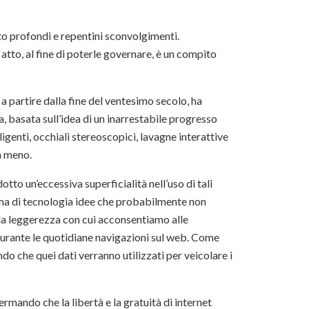
o profondi e repentini sconvolgimenti.
tto, al fine di poterle governare, è un compito
a partire dalla fine del ventesimo secolo, ha
 basata sull’idea di un inarrestabile progresso
igenti, occhiali stereoscopici, lavagne interattive
a meno.
to un’eccessiva superficialità nell’uso di tali
rma di tecnologia idee che probabilmente non
lla leggerezza con cui acconsentiamo alle
t durante le quotidiane navigazioni sul web. Come
 che quei dati verranno utilizzati per veicolare i
ermando che la libertà e la gratuità di internet