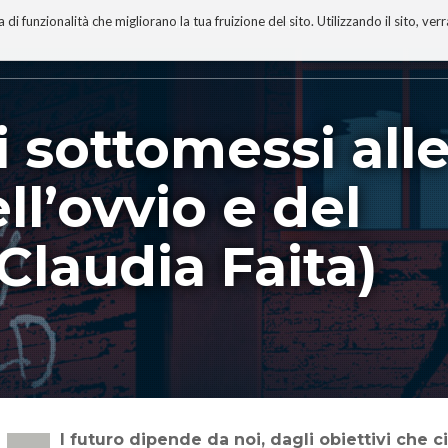
 funzionalità che migliorano la tua fruizione del sito. Utilizzando il sito, ver
A
TECNOBIBLIOGRAFIA
I MIEI LIBRI
PROGETTO
 sottomessi all
ll’ovvio e del
Claudia Faita)