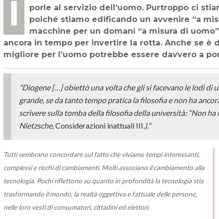
Il futuro dipende da noi, dagli obiettivi che ci poniamo nel costruire tecnologie e
porle al servizio dell’uomo. Purtroppo ci stiam
poiché stiamo edificando un avvenire “a misu
macchine per un domani “a misura di uomo”.
ancora in tempo per invertire la rotta. Anche se è
migliore per l’uomo potrebbe essere davvero a por
"Diogene […] obiettò una volta che gli si facevano le lodi di 
grande, se da tanto tempo pratica la filosofia e non ha anc
scrivere sulla tomba della filosofia della università: “Non ha
Nietzsche,
Considerazioni inattuali III.
)."
Tutti sembrano concordare sul fatto che viviamo tempi interessanti,
complessi e ricchi di cambiamenti. Molti associano il cambiamento alla
tecnologia. Pochi riflettono su quanto in profondità la tecnologia stia
trasformando il mondo, la realtà oggettiva e fattuale delle persone,
nelle loro vesti di consumatori, cittadini ed elettori.