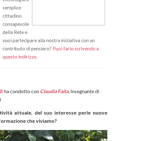
semplice
cittadino
consapevole
della Rete e
vuoi partecipare alla nostra iniziativa con un
contributo di pensiero?
Puoi farl
o scrivendo a
questo indirizzo
.
li
ha condotto con
Claudia Faita
,
Insegnante di
i
tività attuale, del suo interesse perle nuove
'informazione che viviamo?