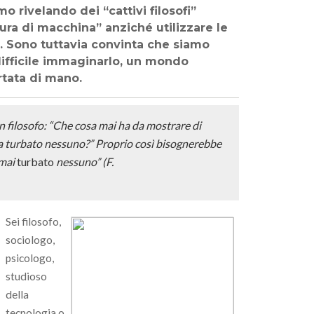
o rivelando dei “cattivi filosofi”
ra di macchina” anziché utilizzare le
 Sono tuttavia convinta che siamo
 difficile immaginarlo, un mondo
tata di mano.
un filosofo: “Che cosa mai ha da mostrare di
ora turbato nessuno?” Proprio così bisognerebbe
 mai
turbato
nessuno” (F.
Sei filosofo,
sociologo,
psicologo,
studioso
della
tecnologia o