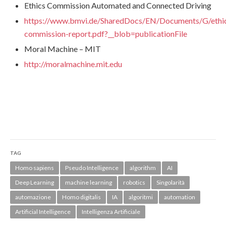
Ethics Commission Automated and Connected Driving
https://www.bmvi.de/SharedDocs/EN/Documents/G/ethi
commission-report.pdf?__blob=publicationFile
Moral Machine – MIT
http://moralmachine.mit.edu
TAG
Homo sapiens
Pseudo Intelligence
algorithm
AI
Deep Learning
machine learning
robotics
Singolarità
automazione
Homo digitalis
IA
algoritmi
automation
Artificial Intelligence
Intelligenza Artificiale