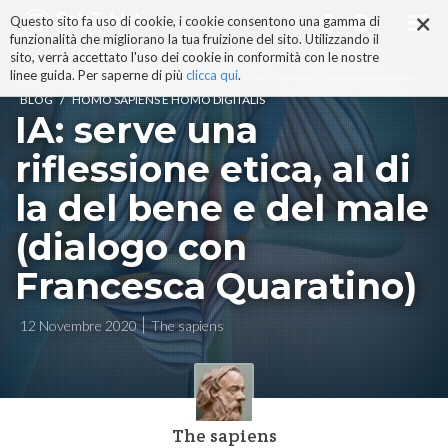
×
Salta
Questo sito fa uso di cookie, i cookie consentono una gamma di
ai
funzionalità che migliorano la tua fruizione del sito. Utilizzando il
contenuti.
sito, verrà accettato l'uso dei cookie in conformità con le nostre
|
linee guida. Per saperne di più
clicca qui
.
Salta
/
BLOG
HOMO SAPIENS E HOMO DIGITALIS
alla
IA: serve una
navigazione
riflessione etica, al di
la del bene e del male
(dialogo con
Francesca Quaratino)
12 Novembre 2020
The sapiens
The sapiens