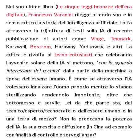
N
el suo ultimo libro (
Le cinque leggi bronzee dell’era
digitale
),
Francesco Varanini
rilegge a modo suo e in
senso critico la storia dell’intelligenza artificiale. Lo fa
attraverso la (ri)lettura di testi sulla IA di recente
pubblicazione di autori come:
Vinge
,
Tegmark
,
Kurzweil,
Bostrom
, Haraway, Yudkowsy, e altri. La
critica è rivolta ai
tecno-entusiasti
che celebrando
l’avvenire solare della IA si mettono, “
con lo sguardo
interessato del tecnico
” dalla parte della macchina a
spese dell’essere umano. È come se attraverso l’IA
volessero innalzare l’uomo proprio mentre lo stanno
sterilizzando rendendolo impotente, oltre che
sottomesso e servile. Lei da che parte sta, del
tecnico/esperto/tecnocrate o dell’essere umano o in
una terra di mezzo? Non la preoccupa la potenza
dell’IA, la sua crescita e diffusione (in Cina ad esempio
con finalità di controllo e sorveglianza)?