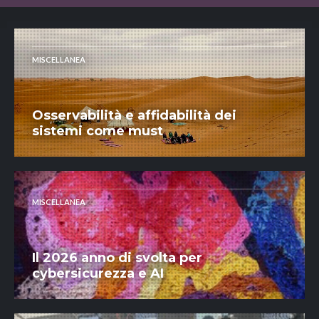
MISCELLANEA
Osservabilità e affidabilità dei
sistemi come must
MISCELLANEA
Il 2026 anno di svolta per
cybersicurezza e AI