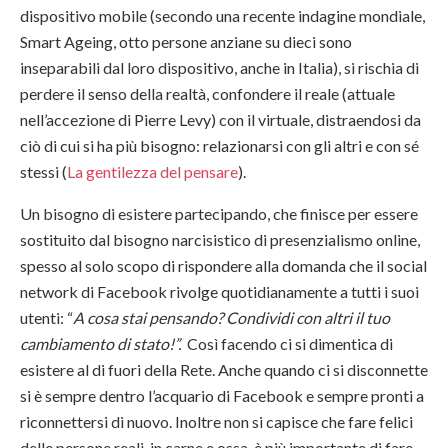
dispositivo mobile (secondo una recente indagine mondiale,
Smart Ageing, otto persone anziane su dieci sono
inseparabili dal loro dispositivo, anche in Italia), si rischia di
perdere il senso della realtà, confondere il reale (attuale
nell’accezione di Pierre Levy) con il virtuale, distraendosi da
ciò di cui si ha più bisogno: relazionarsi con gli altri e con sé
stessi (
La gentilezza del pensare
).
Un bisogno di esistere partecipando, che finisce per essere
sostituito dal bisogno narcisistico di presenzialismo online,
spesso al solo scopo di rispondere alla domanda che il social
network di Facebook rivolge quotidianamente a tutti i suoi
utenti: “
A cosa stai pensando? Condividi con altri il tuo
cambiamento di stato!”.
Così facendo ci si dimentica di
esistere al di fuori della Rete. Anche quando ci si disconnette
si è sempre dentro l’acquario di Facebook e sempre pronti a
riconnettersi di nuovo. Inoltre non si capisce che fare felici
delle persone reali, in carne e ossa, è più importante di fare