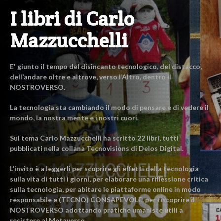
I libri di Carlo
Mazzucchelli
E' giunto il tempo del disincanto tecnologico, del distacco,
dell’andare oltre e altrove, verso l’Altro, dentro il
NOSTROVERSO.
La tecnologia sta cambiando il modo di pensare e di vedere il
mondo, la nostra mente e i nostri cuori.
Sul tema Carlo Mazzucchelli ha scritto 22 libri, tutti
pubblicati nella collana Tecnovisions di Delos Digital.
L'invito è a leggerli per scoprire gli effetti della tecnologia
sulla vita di tutti i giorni, per elaborare una riflessione critica
sulla tecnologia, per abitare le piattaforme online in modo
responsabile e (TECNO) CONSAPEVOLE, per riscoprire il
NOSTROVERSO adottando pratiche umaniste utili a
resistere al Metaverso.