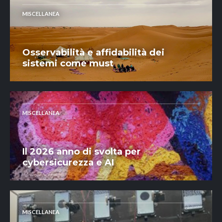
MISCELLANEA
Osservabilità e affidabilità dei
sistemi come must
MISCELLANEA
Il 2026 anno di svolta per
cybersicurezza e AI
MISCELLANEA