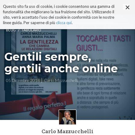
×
Salta
Questo sito fa uso di cookie, i cookie consentono una gamma di
ai
funzionalità che migliorano la tua fruizione del sito. Utilizzando il
contenuti.
sito, verrà accettato l'uso dei cookie in conformità con le nostre
|
linee guida. Per saperne di più
clicca qui
.
Salta
/
BLOG
TABULARIO
alla
navigazione
Gentili sempre,
gentili anche online
05 Dicembre 2018
Carlo Mazzucchelli
Carlo Mazzucchelli