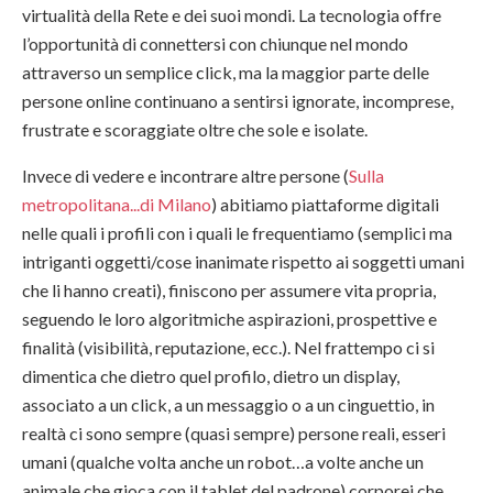
virtualità della Rete e dei suoi mondi. La tecnologia offre
l’opportunità di connettersi con chiunque nel mondo
attraverso un semplice click, ma la maggior parte delle
persone online continuano a sentirsi ignorate, incomprese,
frustrate e scoraggiate oltre che sole e isolate.
Invece di vedere e incontrare altre persone (
Sulla
metropolitana...di Milano
) abitiamo piattaforme digitali
nelle quali i profili con i quali le frequentiamo (semplici ma
intriganti oggetti/cose inanimate rispetto ai soggetti umani
che li hanno creati), finiscono per assumere vita propria,
seguendo le loro algoritmiche aspirazioni, prospettive e
finalità (visibilità, reputazione, ecc.). Nel frattempo ci si
dimentica che dietro quel profilo, dietro un display,
associato a un click, a un messaggio o a un cinguettio, in
realtà ci sono sempre (quasi sempre) persone reali, esseri
umani (qualche volta anche un robot…a volte anche un
animale che gioca con il tablet del padrone) corporei che