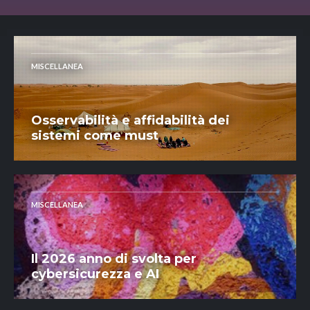
MISCELLANEA
Osservabilità e affidabilità dei
sistemi come must
MISCELLANEA
Il 2026 anno di svolta per
cybersicurezza e AI