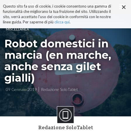
×
Salta
Questo sito fa uso di cookie, i cookie consentono una gamma di
ai
funzionalità che migliorano la tua fruizione del sito. Utilizzando il
contenuti.
sito, verrà accettato l'uso dei cookie in conformità con le nostre
|
linee guida. Per saperne di più
clicca qui
.
Salta
MISCELLANEA
alla
navigazione
Robot domestici in
marcia (en marche,
anche senza gilet
gialli)
09 Gennaio 2019
Redazione SoloTablet
Redazione SoloTablet