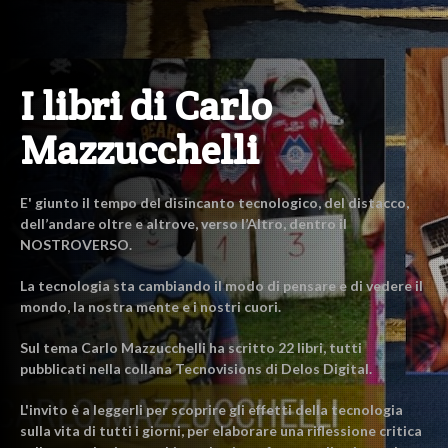
I libri di Carlo
Mazzucchelli
E' giunto il tempo del disincanto tecnologico, del distacco,
dell’andare oltre e altrove, verso l’Altro, dentro il
NOSTROVERSO.
La tecnologia sta cambiando il modo di pensare e di vedere il
mondo, la nostra mente e i nostri cuori.
Sul tema Carlo Mazzucchelli ha scritto 22 libri, tutti
pubblicati nella collana Tecnovisions di Delos Digital.
L'invito è a leggerli per scoprire gli effetti della tecnologia
sulla vita di tutti i giorni, per elaborare una riflessione critica